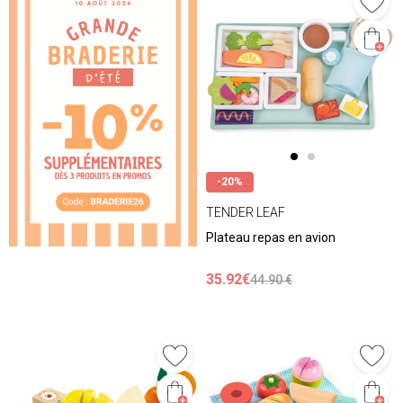
-20%
TENDER LEAF
Plateau repas en avion
35.92€
44.90 €