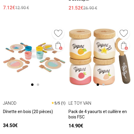
7.12€
21.52€
12.90 €
26.90 €
JANOD
LE TOY VAN
★
5/5 (1)
Dînette en bois (20 pièces)
Pack de 4 yaourts et cuillère en
bois FSC
34.50€
14.90€