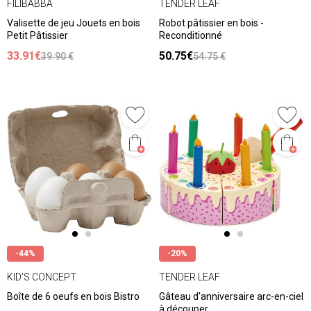
FILIBABBA
TENDER LEAF
Valisette de jeu Jouets en bois
Robot pâtissier en bois -
Petit Pâtissier
Reconditionné
33.91€
50.75€
39.90 €
54.75 €
-44%
-20%
KID'S CONCEPT
TENDER LEAF
Boîte de 6 oeufs en bois Bistro
Gâteau d'anniversaire arc-en-ciel
à découper