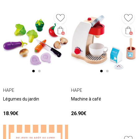
HAPE
HAPE
Légumes du jardin
Machine à café
18.90€
26.90€