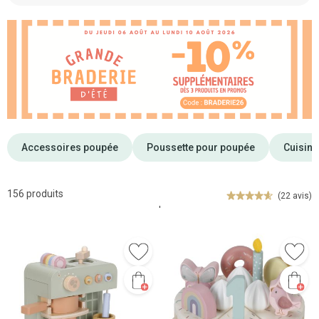
Accessoires poupée
Poussette pour poupée
Cuisine
156 produits
(22 avis)
'