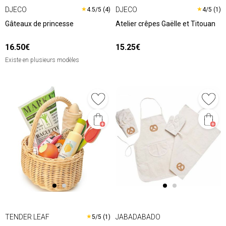
DJECO
DJECO
★
★
4.5/5 (4)
4/5 (1)
Gâteaux de princesse
Atelier crêpes Gaëlle et Titouan
16.50€
15.25€
Existe en plusieurs modèles
TENDER LEAF
JABADABADO
★
5/5 (1)