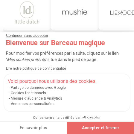
Continuer sans accepter
Dînette et aliments factices
Dînette et aliments factices
Dînette et aliments 
Bienvenue sur Berceau magique
Little Dutch
Mushie
Liewood
Pour modifier vos préférences par la suite, cliquez sur le lien
'
Mes cookies préférés
' situé dans le pied de page.
L'heure du thé a sonné ! Inutile de craindre les éclats de la
précieuse porcelaine. Chez Berceau Magique, nous avons
Lire notre politique de confidentialité
sélectionné pour vous les meilleures
dinettes enfant et
aliments factices pour bébé
afin d'offrir à vos enfants un
Voici pourquoi nous utilisons des cookies.
moment de jeu mémorable.
Partage de données avec Google
Cookies fonctionnels
Mesure d'audience & Analytics
Que ce soit pour un goûter en plein air ou une cuisine
Annonces personnalisées
improvisée à la maison, nos dînettes incluent tout le
nécessaire : tasses, sous-tasses, théières et plateaux. Ce
jeu
Consentements certifiés par
d'imitation éducatif
ne se contente pas de divertir, il aide
aussi à
stimuler l'imagination
et à
développer des
En savoir plus
Accepter et fermer
compétences sociales
essentielles pour les enfants dès leur