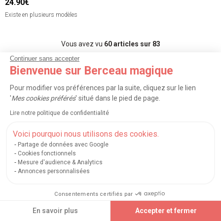
24.90€
Existe en plusieurs modèles
Vous avez vu
60
articles sur 83
Continuer sans accepter
Bienvenue sur Berceau magique
Afficher plus d’articles
Pour modifier vos préférences par la suite, cliquez sur le lien
'
Mes cookies préférés
' situé dans le pied de page.
<
1
2
>
Lire notre politique de confidentialité
Voici pourquoi nous utilisons des cookies.
TRIER
FILTRER (1)
Partage de données avec Google
Cookies fonctionnels
Mesure d'audience & Analytics
Découvrez toutes nos marques du
Annonces personnalisées
rayon
Consentements certifiés par
En savoir plus
Accepter et fermer