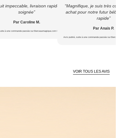
it impeccable, livraison rapide et
“Magnifique, je suis très contente de 
soignée”
achat pour notre futur bébé ? Livrais
rapide”
Par Caroline M.
Par Anaïs P.
 suite à une commande passée sur Berceaumagique.com le 22/07/2026
Avis publié, suite à une commande passée sur Berceaumagique.com le 1
VOIR TOUS LES AVIS