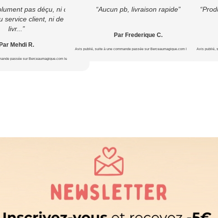
olument pas déçu, ni du
“Aucun pb, livraison rapide”
“Produ
u service client, ni de la
livr...”
Par Frederique C.
Par Mehdi R.
Avis publié, suite à une commande passée sur Berceaumagique.com le 20/07/2026
Avis publié,
mmande passée sur Berceaumagique.com le 24/07/2026