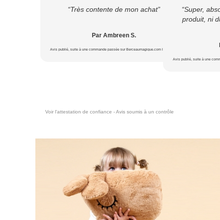
“Très contente de mon achat”
“Super, abs
produit, ni d
Par Ambreen S.
Avis publié, suite à une commande passée sur Berceaumagique.com le 18/07/2026
Avis publié, suite à une co
Voir l'attestation de confiance - Avis soumis à un contrôle