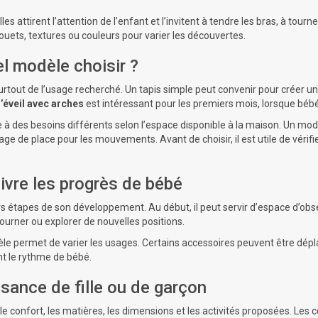
lles attirent l’attention de l’enfant et l’invitent à tendre les bras, à tou
ouets, textures ou couleurs pour varier les découvertes.
l modèle choisir ?
urtout de l’usage recherché. Un tapis simple peut convenir pour créer 
d’éveil avec arches
est intéressant pour les premiers mois, lorsque bébé
à des besoins différents selon l’espace disponible à la maison. Un mod
age de place pour les mouvements. Avant de choisir, il est utile de véri
uivre les progrès de bébé
tapes de son développement. Au début, il peut servir d’espace d’observ
tourner ou explorer de nouvelles positions.
le permet de varier les usages. Certains accessoires peuvent être dépla
ant le rythme de bébé.
sance de fille ou de garçon
 le confort, les matières, les dimensions et les activités proposées. Les 