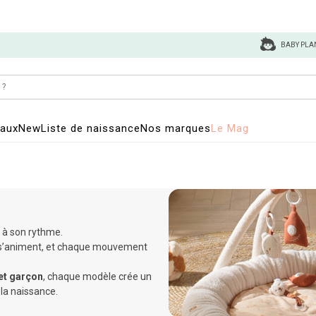
BABY PLA
eaux
New
Liste de naissance
Nos marques
Le Mag
 à son rythme.
eil s’animent, et chaque mouvement
 et garçon
, chaque modèle crée un
 la naissance.