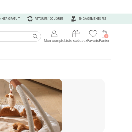
NNER GRATUIT
RETOURS 100 JOURS
ENGAGEMENTS RSE
0
Mon compte
Liste cadeaux
Favoris
Panier