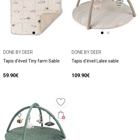
DONE BY DEER
DONE BY DEER
Tapis d'éveil Tiny farm Sable
Tapis d'éveil Lalee sable
59.90€
109.90€