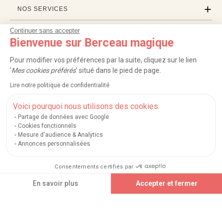
NOS SERVICES
Continuer sans accepter
INFORMATIONS
Bienvenue sur Berceau magique
À PROPOS
Pour modifier vos préférences par la suite, cliquez sur le lien
'
Mes cookies préférés
' situé dans le pied de page.
PROFESSIONNELS
Lire notre politique de confidentialité
LISTES CADEAUX
Voici pourquoi nous utilisons des cookies.
Partage de données avec Google
Cookies fonctionnels
Mesure d'audience & Analytics
|
|
|
|
Carte cadeau
Retour 100 jours
Moyens de paiement
Zones et frais de livraison
Annonces personnalisées
|
|
|
|
Service après-vente
FAQ
Rappels de produits
Protection des données
|
|
Mentions légales et crédits
Conditions générales de ventes
Mes cookies
Consentements certifiés par
Nos moyens de paiement sécurisés
En savoir plus
Accepter et fermer
Plateforme de Gestion du Consentement : Personnalisez vos Options
Axeptio consent
Notre plateforme vous permet d'adapter et de gérer vos paramètres de confidential
Berceau magique
.
Exauceur de souhaits
© 2004-2026