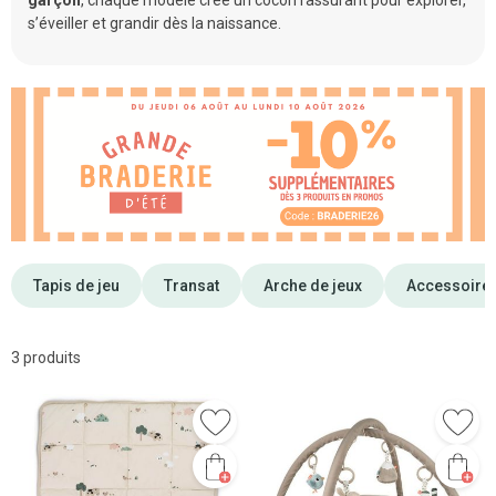
garçon
, chaque modèle crée un cocon rassurant pour explorer,
s’éveiller et grandir dès la naissance.
Tapis de jeu
Transat
Arche de jeux
Accessoires
3 produits