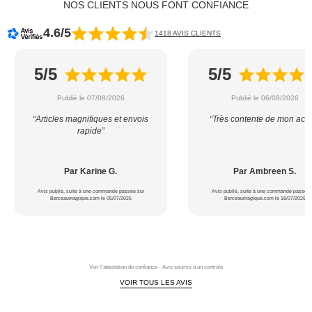
NOS CLIENTS NOUS FONT CONFIANCE
4.6/5
1418 AVIS CLIENTS
5/5
5/5
Publié le 07/08/2026
Publié le 06/08/2026
“Articles magnifiques et envois
“Très contente de mon acha
rapide”
Par Karine G.
Par Ambreen S.
Avis publié, suite à une commande passée sur
Avis publié, suite à une commande passée 
Berceaumagique.com le 05/07/2026
Berceaumagique.com le 18/07/2026
Voir l'attestation de confiance - Avis soumis à un contrôle
VOIR TOUS LES AVIS