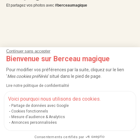
Et partagez vos photos avec
#berceaumagique
Continuer sans accepter
Bienvenue sur Berceau magique
Pour modifier vos préférences par la suite, cliquez sur le lien
'
Mes cookies préférés
' situé dans le pied de page.
NOS SERVICES
Lire notre politique de confidentialité
INFORMATIONS
Voici pourquoi nous utilisons des cookies.
Partage de données avec Google
À PROPOS
Cookies fonctionnels
Mesure d'audience & Analytics
PROFESSIONNELS
Annonces personnalisées
LISTES CADEAUX
Consentements certifiés par