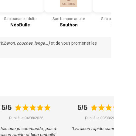
Sac banane adulte
Sac banane adulte
Sac banane adulte
NéoBulle
Sauthon
Cybex
(
biberon
, couches,
lange
...)
et de vous promener les
5/5
5/5
Publié le 04/08/2026
Publié le 03/08/2026
 fois que je commande, pas déçu
“Livraison rapide comme prévu”
vraison rapide et bien emballé”