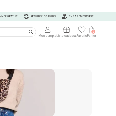
NNER GRATUIT
RETOURS 100 JOURS
ENGAGEMENTS RSE
0
Mon compte
Liste cadeaux
Favoris
Panier