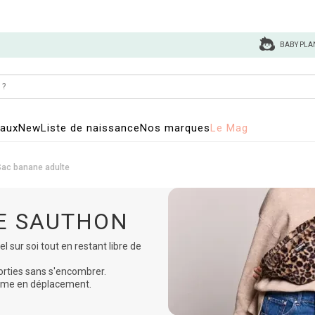
BABY PLA
eaux
New
Liste de naissance
Nos marques
Le Mag
Sac banane adulte
E SAUTHON
l sur soi tout en restant libre de
sorties sans s'encombrer.
 même en déplacement.