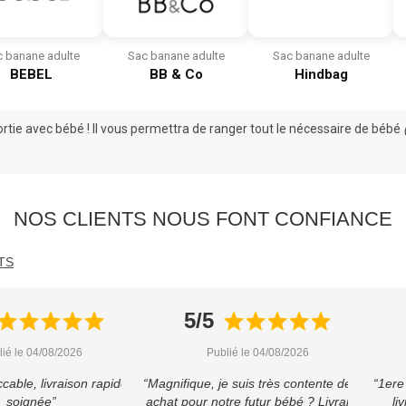
 banane adulte
Sac banane adulte
Sac banane adulte
BEBEL
BB & Co
Hindbag
ortie avec bébé
! Il vous permettra de ranger tout le
nécessaire de bébé
NOS CLIENTS NOUS FONT CONFIANCE
TS
5/5
lié le 04/08/2026
Publié le 04/08/2026
cable, livraison rapide et
“Magnifique, je suis très contente de cet
“1ere
soignée”
achat pour notre futur bébé ? Livraison
li