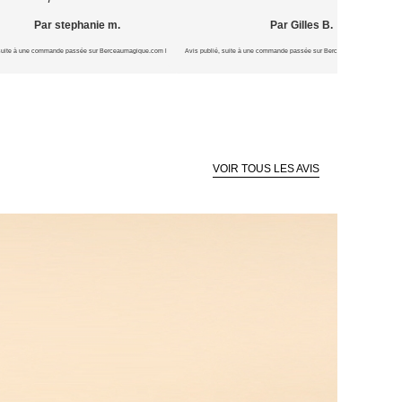
Par stephanie m.
Par Gilles B.
 suite à une commande passée sur Berceaumagique.com le 16/07/2026
Avis publié, suite à une commande passée sur Berceaumagique.com le 1
VOIR TOUS LES AVIS