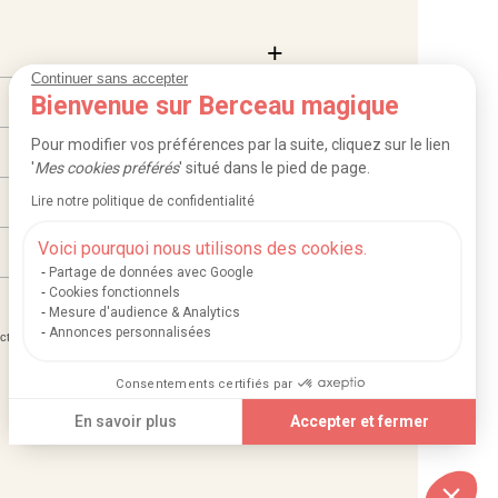
Continuer sans accepter
Bienvenue sur Berceau magique
Pour modifier vos préférences par la suite, cliquez sur le lien
'
Mes cookies préférés
' situé dans le pied de page.
Lire notre politique de confidentialité
Voici pourquoi nous utilisons des cookies.
Partage de données avec Google
Cookies fonctionnels
Mesure d'audience & Analytics
Annonces personnalisées
|
|
ction des données
Mentions légales et crédits
Consentements certifiés par
En savoir plus
Accepter et fermer
Plateforme de Gestion du Consentement : Personnalisez vos Options
Axeptio consent
Notre plateforme vous permet d'adapter et de gérer vos paramètres de confidentia