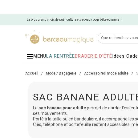
Le plus grand choix de puériculture et cadeaux pour bébé et maman
LA RENTRÉE
BRADERIE D'ÉTÉ
Idées Cad
MENU
Accueil
/
Mode / Bagagerie
/
Accessoires mode adulte
/
SAC BANANE ADULT
Le
sac banane pour adulte
permet de garder l'essentie
ses mouvements.
Porté à la taille ou en bandoulière, il accompagne les 
Clés, téléphone et portefeuille restent accessibles,