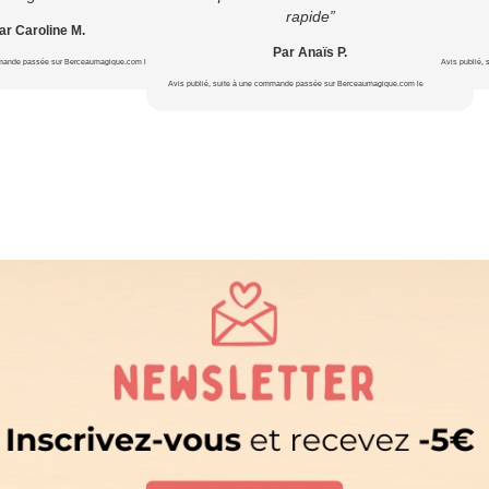
rapide”
ar Caroline M.
Par Anaïs P.
mmande passée sur Berceaumagique.com le 22/07/2026
Avis publié,
Avis publié, suite à une commande passée sur Berceaumagique.com le 16/07/2026