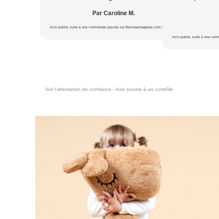
Par Caroline M.
Avis publié, suite à une commande passée sur Berceaumagique.com le 22/07/2026
Avis publié, suite à une co
Voir l'attestation de confiance - Avis soumis à un contrôle