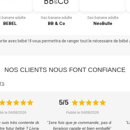
 banane adulte
Sac banane adulte
Sac banane adulte
BEBEL
BB & Co
NéoBulle
ortie avec bébé
! Il vous permettra de ranger tout le
nécessaire de bébé
NOS CLIENTS NOUS FONT CONFIANCE
TS
5/5
lié le 04/08/2026
Publié le 04/08/2026
e suis très contente de cet
“1ere fois que je commande, pas déçu
“L
re futur bébé ? Livraison
livraison rapide et bien emballé”