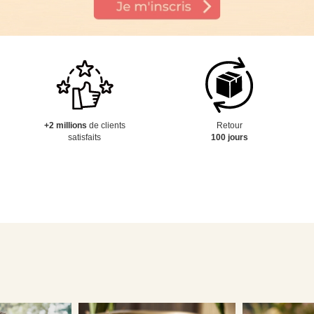
+2 millions
de clients
Retour
satisfaits
100 jours