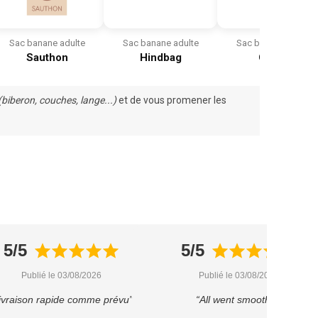
Sac banane adulte
Sac banane adulte
Sac banane adulte
Sauthon
Hindbag
Cybex
(
biberon
, couches,
lange
...)
et de vous promener les
5/5
5/5
Publié le 03/08/2026
Publié le 03/08/2026
ivraison rapide comme prévu”
“All went smoothly”