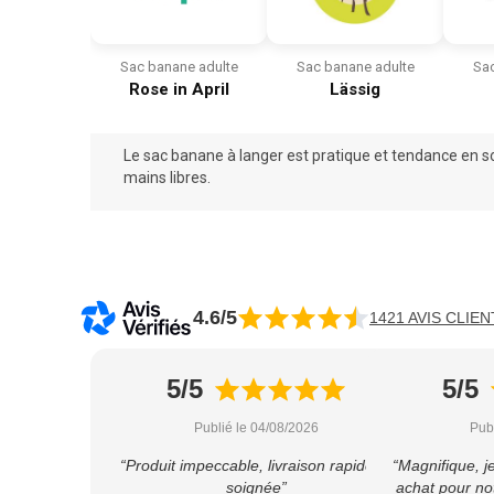
Sac banane adulte
Sac banane adulte
Sac
Rose in April
Lässig
Le sac banane à langer est pratique et tendance en
s
mains libres.
4.6/5
1421 AVIS CLIEN
5/5
5/5
Publié le 04/08/2026
Pub
“Produit impeccable, livraison rapide et
“Magnifique, j
soignée”
achat pour not