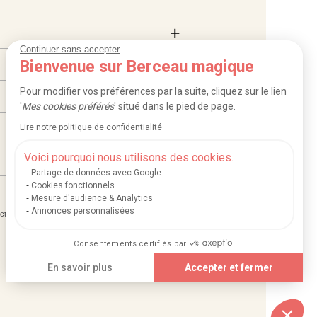
Continuer sans accepter
Bienvenue sur Berceau magique
Pour modifier vos préférences par la suite, cliquez sur le lien
'
Mes cookies préférés
' situé dans le pied de page.
Lire notre politique de confidentialité
Voici pourquoi nous utilisons des cookies.
Partage de données avec Google
Cookies fonctionnels
Mesure d'audience & Analytics
Annonces personnalisées
|
|
ction des données
Mentions légales et crédits
Consentements certifiés par
En savoir plus
Accepter et fermer
Plateforme de Gestion du Consentement : Personnalisez vos Options
Axeptio consent
Notre plateforme vous permet d'adapter et de gérer vos paramètres de confidentia