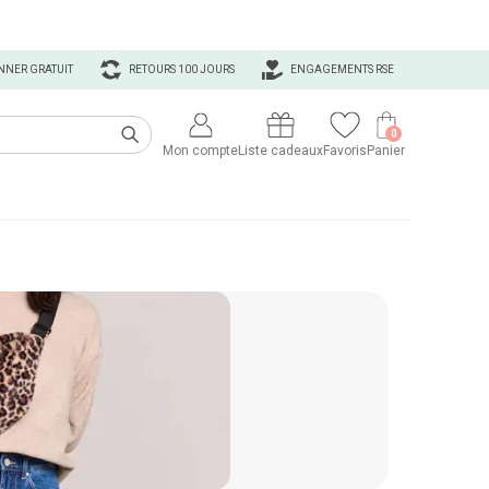
NNER GRATUIT
RETOURS 100 JOURS
ENGAGEMENTS RSE
0
Mon compte
Liste cadeaux
Favoris
Panier