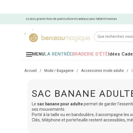
Le plus grand choix de puériculture et cadeaux pour bébé et maman
LA RENTRÉE
BRADERIE D'ÉTÉ
Idées Cad
MENU
Accueil
/
Mode / Bagagerie
/
Accessoires mode adulte
/
SAC BANANE ADULT
Le
sac banane pour adulte
permet de garder l'essentie
ses mouvements.
Porté à la taille ou en bandoulière, il accompagne les 
Clés, téléphone et portefeuille restent accessibles,