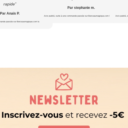
rapide”
Par stephanie m.
Par Anaïs P.
Avis publié, suite à une commande passée sur Berceaumagique.com le 16/07/2026
Avis publié,
mmande passée sur Berceaumagique.com le 16/07/2026