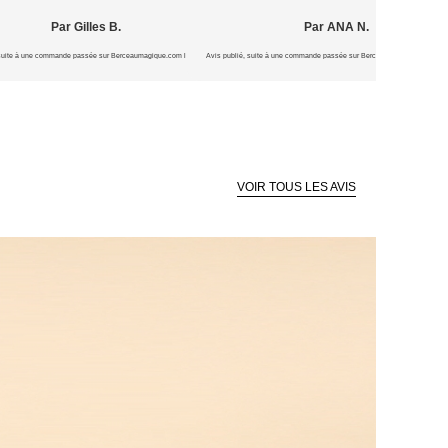
Par Gilles B.
Par ANA N.
 suite à une commande passée sur Berceaumagique.com le 15/07/2026
Avis publié, suite à une commande passée sur Berceaumagique.com le 1
VOIR TOUS LES AVIS