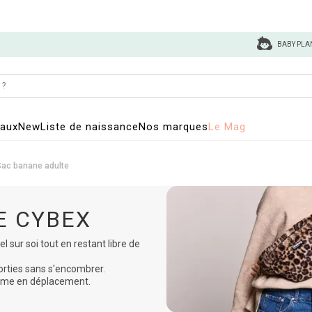
BABY PLA
eaux
New
Liste de naissance
Nos marques
Le Mag
Sac banane adulte
E CYBEX
l sur soi tout en restant libre de
sorties sans s'encombrer.
 même en déplacement.