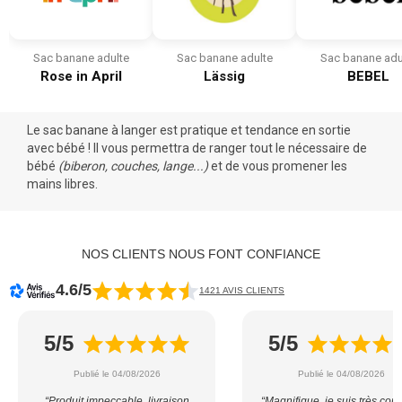
Sac banane adulte
Sac banane adulte
Sac banane adu
Rose in April
Lässig
BEBEL
Le sac banane à langer est pratique et tendance en
sortie
avec bébé
! Il vous permettra de ranger tout le
nécessaire de
bébé
(
biberon
, couches,
lange
...)
et de vous promener les
mains libres.
NOS CLIENTS NOUS FONT CONFIANCE
4.6/5
1421 AVIS CLIENTS
5/5
5/5
Publié le 04/08/2026
Publié le 04/08/2026
“Produit impeccable, livraison
“Magnifique, je suis très con