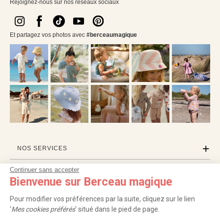
Rejoignez-nous sur nos réseaux sociaux
Et partagez vos photos avec
#berceaumagique
NOS SERVICES
Continuer sans accepter
INFORMATIONS
Bienvenue sur Berceau magique
À PROPOS
Pour modifier vos préférences par la suite, cliquez sur le lien
'
Mes cookies préférés
' situé dans le pied de page.
PROFESSIONNELS