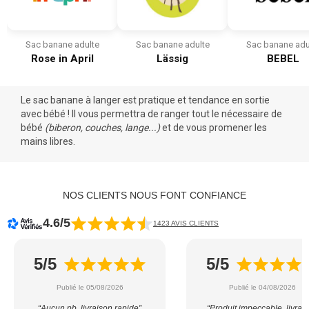
Sac banane adulte
Sac banane adulte
Sac banane adu
Rose in April
Lässig
BEBEL
Le sac banane à langer est pratique et tendance en
sortie
avec bébé
! Il vous permettra de ranger tout le
nécessaire de
bébé
(
biberon
, couches,
lange
...)
et de vous promener les
mains libres.
NOS CLIENTS NOUS FONT CONFIANCE
4.6/5
1423 AVIS CLIENTS
5/5
5/5
Publié le 05/08/2026
Publié le 04/08/2026
“Aucun pb, livraison rapide”
“Produit impeccable, livrai