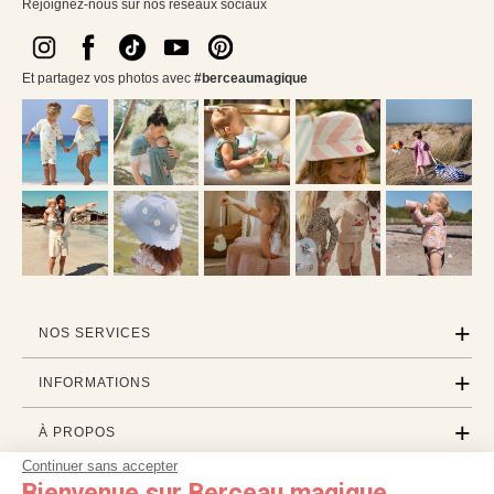
Rejoignez-nous sur nos réseaux sociaux
Et partagez vos photos avec
#berceaumagique
NOS SERVICES
INFORMATIONS
À PROPOS
Continuer sans accepter
PROFESSIONNELS
Bienvenue sur Berceau magique