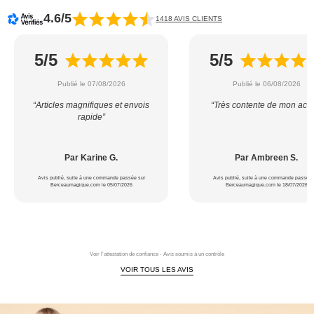
4.6/5
1418 AVIS CLIENTS
5/5
5/5
Publié le 07/08/2026
Publié le 06/08/2026
“Articles magnifiques et envois
“Très contente de mon acha
rapide”
Par Karine G.
Par Ambreen S.
Avis publié, suite à une commande passée sur
Avis publié, suite à une commande passée 
Berceaumagique.com le 05/07/2026
Berceaumagique.com le 18/07/2026
Voir l'attestation de confiance - Avis soumis à un contrôle
VOIR TOUS LES AVIS