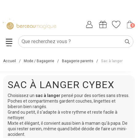
0
MENU
Accueil
/
Mode / Bagagerie
/
Bagagerie parents
/
Sac à langer
SAC À LANGER CYBEX
Choisissez un
sac à langer
pensé pour des sorties sans stress.
Poches et compartiments gardent couches, lingettes et
biberon bien rangés.
Grand ou petit, il s'adapte à votre rythme et reste facile à
nettoyer.
Mixte et élégant, il convient aussi bien à maman qu'à papa. De
quoi rester serein, même quand bébé décide de faire un mini-
accident.