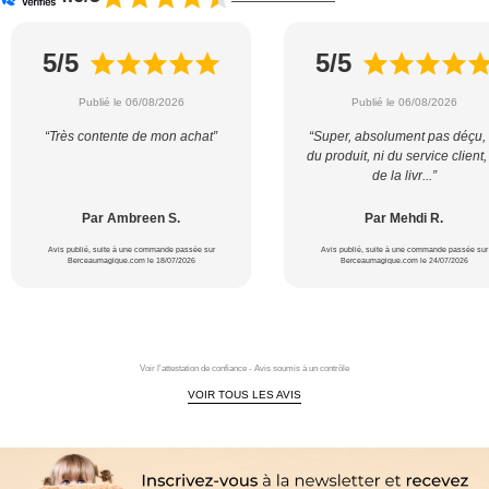
5/5
5/5
Publié le 06/08/2026
Publié le 06/08/2026
“Très contente de mon achat”
“Super, absolument pas déçu, 
du produit, ni du service client,
de la livr...”
Par Ambreen S.
Par Mehdi R.
Avis publié, suite à une commande passée sur
Avis publié, suite à une commande passée sur
Berceaumagique.com le 18/07/2026
Berceaumagique.com le 24/07/2026
Voir l'attestation de confiance - Avis soumis à un contrôle
VOIR TOUS LES AVIS