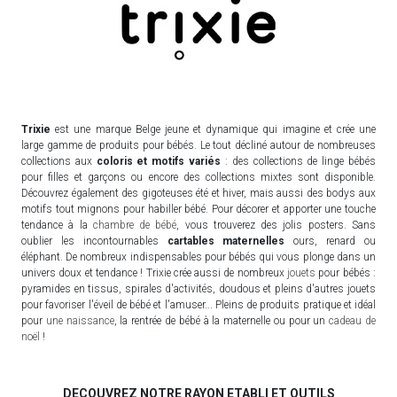
Trixie
est une marque Belge jeune et dynamique qui imagine et crée une
large gamme de produits pour bébés. Le tout décliné autour de nombreuses
collections aux
coloris et motifs variés
: des collections de linge bébés
pour filles et garçons ou encore des collections mixtes sont disponible.
Découvrez également des gigoteuses été et hiver, mais aussi des bodys aux
motifs tout mignons pour habiller bébé. Pour décorer et apporter une touche
tendance à la
chambre de bébé
, vous trouverez des jolis posters. Sans
oublier les incontournables
cartables maternelles
ours, renard ou
éléphant. De nombreux indispensables pour bébés qui vous plonge dans un
univers doux et tendance ! Trixie crée aussi de nombreux
jouets
pour bébés :
pyramides en tissus, spirales d'activités, doudous et pleins d'autres jouets
pour favoriser l'éveil de bébé et l'amuser... Pleins de produits pratique et idéal
pour
une naissance
, la rentrée de bébé à la maternelle ou pour un
cadeau de
noël
!
DECOUVREZ NOTRE RAYON ETABLI ET OUTILS