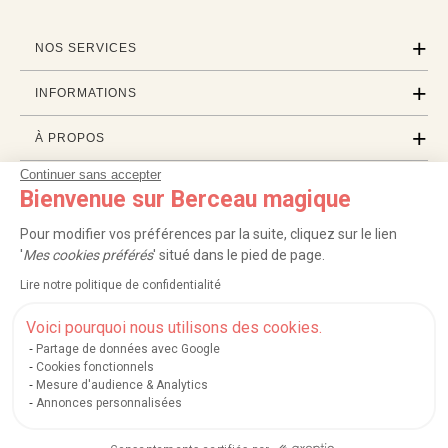
NOS SERVICES
INFORMATIONS
À PROPOS
Continuer sans accepter
PROFESSIONNELS
Bienvenue sur Berceau magique
LISTES CADEAUX
Pour modifier vos préférences par la suite, cliquez sur le lien
'
Mes cookies préférés
' situé dans le pied de page.
Lire notre politique de confidentialité
|
|
|
|
Carte cadeau
Retour 100 jours
Moyens de paiement
Zones et frais de livraison
|
|
|
|
Service après-vente
FAQ
Rappels de produits
Protection des données
Voici pourquoi nous utilisons des cookies.
|
|
Mentions légales et crédits
Conditions générales de ventes
Mes cookies
Partage de données avec Google
Cookies fonctionnels
Nos moyens de paiement sécurisés
Mesure d'audience & Analytics
Annonces personnalisées