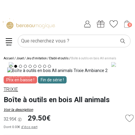
0
MENU
Accueil
/
Jouet
/
Jeu d'imitation
/
Etabli et outils
/
Boîte à outils en bois All animals
Prix en baisse !
Fin de série !
TRIXIE
Boîte à outils en bois All animals
Voir la description
29.50€
32.95€
Dont 0.03€
d’éco part