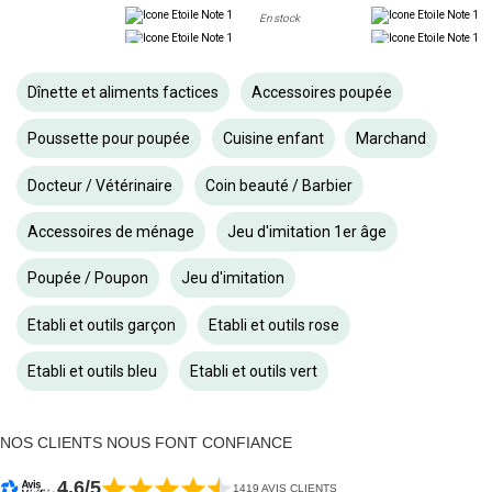
En stock
Dînette et aliments factices
Accessoires poupée
Poussette pour poupée
Cuisine enfant
Marchand
Docteur / Vétérinaire
Coin beauté / Barbier
Accessoires de ménage
Jeu d'imitation 1er âge
Poupée / Poupon
Jeu d'imitation
Etabli et outils garçon
Etabli et outils rose
Etabli et outils bleu
Etabli et outils vert
NOS CLIENTS NOUS FONT CONFIANCE
4.6/5
1419 AVIS CLIENTS