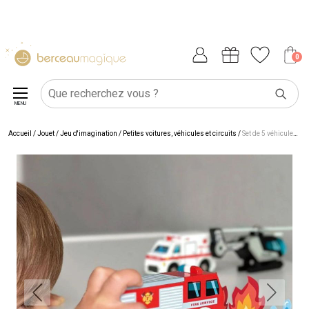
0
MENU
Accueil
/
Jouet
/
Jeu d'imagination
/
Petites voitures, véhicules et circuits
/
Set de 5 véhicules d'urgences