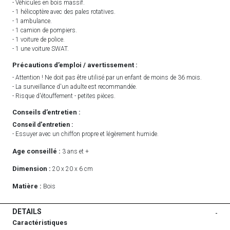
- Véhicules en bois massif.
- 1 hélicoptère avec des pales rotatives.
- 1 ambulance.
- 1 camion de pompiers.
- 1 voiture de police.
- 1 une voiture SWAT.
Précautions d’emploi / avertissement :
- Attention ! Ne doit pas être utilisé par un enfant de moins de 36 mois.
- La surveillance d'un adulte est recommandée.
- Risque d'étouffement - petites pièces.
Conseils d’entretien :
Conseil d'entretien :
- Essuyer avec un chiffon propre et légèrement humide.
Age conseillé :
3 ans et +
Dimension :
20 x 20 x 6 cm
Matière :
Bois
DETAILS
-
Caractéristiques