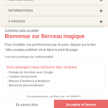
INFORMATIONS
À PROPOS
Continuer sans accepter
PROFESSIONNELS
Bienvenue sur Berceau magique
LISTES CADEAUX
Pour modifier vos préférences par la suite, cliquez sur le lien
'
Mes cookies préférés
' situé dans le pied de page.
Lire notre politique de confidentialité
|
|
|
|
Carte cadeau
Retour 100 jours
Moyens de paiement
Zones et frais de livraison
|
|
|
|
Service après-vente
FAQ
Rappels de produits
Protection des données
Voici pourquoi nous utilisons des cookies.
|
|
Mentions légales et crédits
Conditions générales de ventes
Mes cookies
Partage de données avec Google
Cookies fonctionnels
Nos moyens de paiement sécurisés
Mesure d'audience & Analytics
Annonces personnalisées
Consentements certifiés par
Berceau magique
.
Exauceur de souhaits
© 2004-2026
Ajouter au panier
En savoir plus
Accepter et fermer
Un site édité par
Mégara