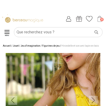
0
MENU
Accueil
/
Jouet
/
Jeu d'imagination
/
Figurines de jeu
/
Hirondelle et son ami lapin en bois