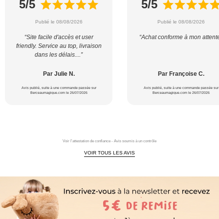
5/5
5/5
Publié le 08/08/2026
Publié le 08/08/2026
“Site facile d'accès et user
“Achat conforme à mon attent
friendly. Service au top, livraison
dans les délais....”
Par Julie N.
Par Françoise C.
Avis publié, suite à une commande passée sur
Avis publié, suite à une commande passée sur
Berceaumagique.com le 26/07/2026
Berceaumagique.com le 26/07/2026
Voir l'attestation de confiance - Avis soumis à un contrôle
VOIR TOUS LES AVIS