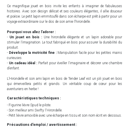
Ce magnifique jouet en bois invite les enfants à imaginer de fabuleuses
histoires. Avec son design délicat et ses couleurs élégantes, il allie douceur
et poésie. Le petit lapin emmitouflé dans son écharpe est prêt à partir pour un
voyage extraordinaire sur le dos de son amie l’hirondelle.
Pourquoi vous allez l'adorer :
-
Un jouet en bois :
Une hirondelle élégante et un lapin adorable pour
stimuler l’imagination. Le tout fabriqué en bois pour assurer la durabilité du
produit.
-
Développe la motricité fine :
Manipulation facile pour les petites mains
curieuses.
-
Un cadeau idéal :
Parfait pour éveiller l’imaginaire et décorer une chambre
d’enfant.
L’Hirondelle et son ami lapin en bois de Tender Leaf est un joli jouet en bois
qui émerveillera petits et grands. Un véritable coup de cœur pour les
aventuriers en herbe !
Caractéristiques techniques :
- Figurine lièvre Spud le pilote.
- Son meilleur ami Swifty l'Hirondelle.
- Petit lièvre amovible avec une écharpe en tissu et son nom écrit en dessous.
Précautions d’emploi / avertissement :