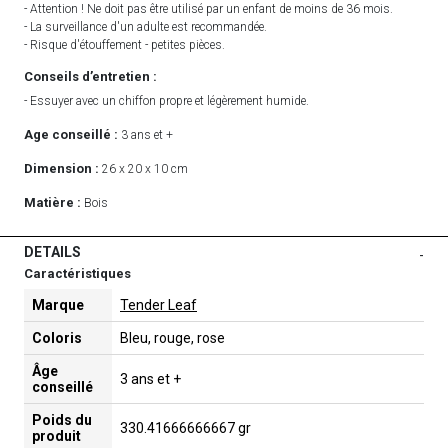
- Attention ! Ne doit pas être utilisé par un enfant de moins de 36 mois.
- La surveillance d'un adulte est recommandée.
- Risque d'étouffement - petites pièces.
Conseils d’entretien :
- Essuyer avec un chiffon propre et légèrement humide.
Age conseillé :
3 ans et +
Dimension :
26 x 20 x 10 cm
Matière :
Bois
DETAILS
-
Caractéristiques
Marque
Tender Leaf
Coloris
Bleu, rouge, rose
Âge
3 ans et +
conseillé
Poids du
330.41666666667 gr
produit