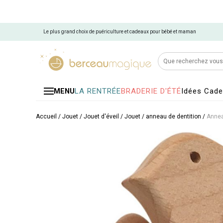
Le plus grand choix de puériculture et cadeaux pour bébé et maman
LA RENTRÉE
BRADERIE D'ÉTÉ
Idées Cad
MENU
Accueil
/
Jouet
/
Jouet d'éveil
/
Jouet / anneau de dentition
/
Annea