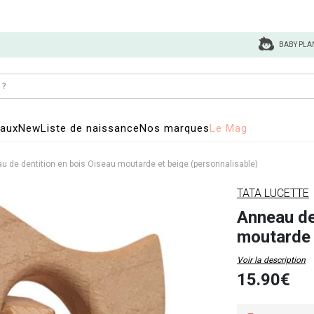
BABY PLA
eaux
New
Liste de naissance
Nos marques
Le Mag
u de dentition en bois Oiseau moutarde et beige (personnalisable)
TATA LUCETTE
Anneau de
moutarde 
Voir la description
15.90€