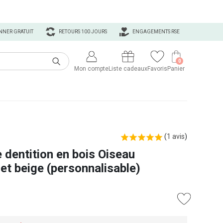
NNER GRATUIT
RETOURS 100 JOURS
ENGAGEMENTS RSE
0
Mon compte
Liste cadeaux
Favoris
Panier
(
1 avis
)
 dentition en bois Oiseau
et beige (personnalisable)