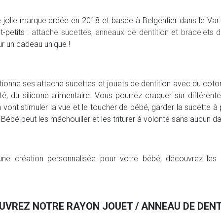
 jolie marque créée en 2018 et basée à Belgentier dans le Var.
t-petits :
attache sucettes
,
anneaux de dentition
et
bracelets d
 un cadeau unique !
ionne ses attache sucettes et jouets de dentition avec du coto
ité, du silicone alimentaire. Vous pourrez craquer sur différen
 vont stimuler la vue et le toucher de bébé, garder la sucette à
 Bébé peut les mâchouiller et les triturer à volonté sans aucun d
une création personnalisée pour votre bébé, découvrez les 
UVREZ NOTRE RAYON JOUET / ANNEAU DE DENT