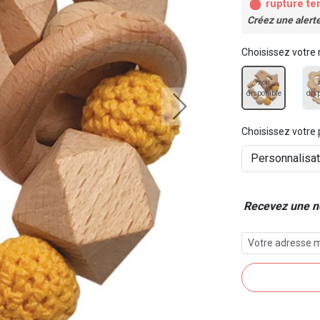
rupture te
Créez une alert
Choisissez votre
non
disponible
dis
Choisissez votre 
Recevez une no