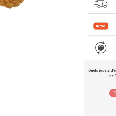
Quels jouets d’é
de 
E