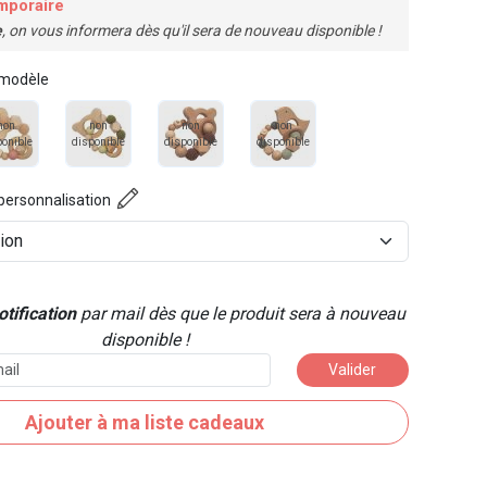
mporaire
e
, on vous informera dès qu'il sera de nouveau disponible !
 modèle
non
non
non
non
ponible
disponible
disponible
disponible
personnalisation
tification
par mail dès que le produit sera à nouveau
disponible !
Valider
Ajouter à ma liste cadeaux