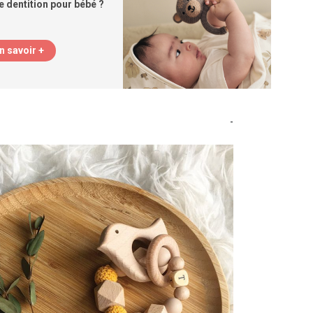
 dentition pour bébé ?
n savoir +
-