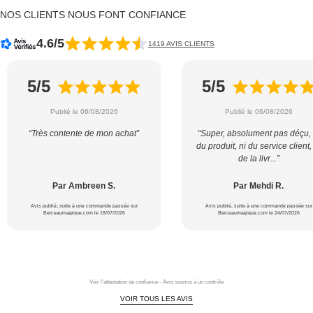
NOS CLIENTS NOUS FONT CONFIANCE
4.6/5
1419 AVIS CLIENTS
5/5
5/5
Publié le 06/08/2026
Publié le 06/08/2026
“Très contente de mon achat”
“Super, absolument pas déçu, 
du produit, ni du service client,
de la livr...”
Par Ambreen S.
Par Mehdi R.
Avis publié, suite à une commande passée sur
Avis publié, suite à une commande passée sur
Berceaumagique.com le 18/07/2026
Berceaumagique.com le 24/07/2026
Voir l'attestation de confiance - Avis soumis à un contrôle
VOIR TOUS LES AVIS