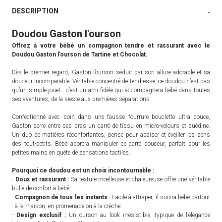
DESCRIPTION
-
Doudou Gaston l'ourson
Offrez à votre bébé un compagnon tendre et rassurant avec le
Doudou Gaston l’ourson de Tartine et Chocolat.
Dès le premier regard, Gaston l’ourson séduit par son allure adorable et sa
douceur incomparable. Véritable concentré de tendresse, ce doudou n’est pas
qu’un simple jouet : c’est un ami fidèle qui accompagnera bébé dans toutes
ses aventures, de la sieste aux premières séparations.
Confectionné avec soin dans une fausse fourrure bouclette ultra douce,
Gaston serre entre ses bras un carré de tissu en micro-velours et suédine.
Un duo de matières réconfortantes, pensé pour apaiser et éveiller les sens
des tout-petits. Bébé adorera manipuler ce carré douceur, parfait pour les
petites mains en quête de sensations tactiles.
Pourquoi ce doudou est un choix incontournable :
-
Doux et rassurant :
Sa texture moelleuse et chaleureuse offre une véritable
bulle de confort à bébé.
-
Compagnon de tous les instants :
Facile à attraper, il suivra bébé partout
: à la maison, en promenade ou à la crèche.
-
Design exclusif :
Un ourson au look irrésistible, typique de l’élégance