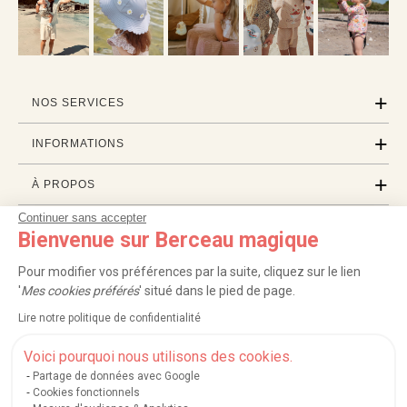
NOS SERVICES
INFORMATIONS
À PROPOS
Continuer sans accepter
PROFESSIONNELS
Bienvenue sur Berceau magique
LISTES CADEAUX
Pour modifier vos préférences par la suite, cliquez sur le lien
'
Mes cookies préférés
' situé dans le pied de page.
Lire notre politique de confidentialité
|
|
|
|
Carte cadeau
Retour 100 jours
Moyens de paiement
Zones et frais de livraison
|
|
|
|
Service après-vente
FAQ
Rappels de produits
Protection des données
Voici pourquoi nous utilisons des cookies.
|
|
Mentions légales et crédits
Conditions générales de ventes
Mes cookies
Partage de données avec Google
Cookies fonctionnels
Nos moyens de paiement sécurisés