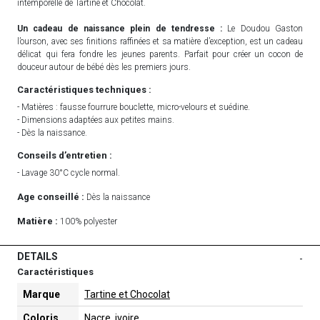
intemporelle de Tartine et Chocolat.
Un cadeau de naissance plein de tendresse :
Le Doudou Gaston
l’ourson, avec ses finitions raffinées et sa matière d’exception, est un cadeau
délicat qui fera fondre les jeunes parents. Parfait pour créer un cocon de
douceur autour de bébé dès les premiers jours.
Caractéristiques techniques :
- Matières : fausse fourrure bouclette, micro-velours et suédine.
- Dimensions adaptées aux petites mains.
- Dès la naissance.
Conseils d’entretien :
- Lavage 30°C cycle normal.
Age conseillé :
Dès la naissance
Matière :
100% polyester
DETAILS
-
Caractéristiques
Marque
Tartine et Chocolat
Coloris
Nacre, ivoire