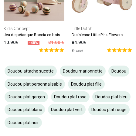
Kid's Concept
Little Dutch
Jeu de pétanque Boccia en bois
Draisienne Little Pink Flowers
10.90€
21.00 €
84.90€
-48%
En stock
Doudou attache sucette
Doudou marionnette
Doudou
Doudou plat personnalisable
Doudou plat fille
Doudou plat garçon
Doudou plat rose
Doudou plat bleu
Doudou plat blanc
Doudou plat vert
Doudou plat rouge
Doudou plat noir