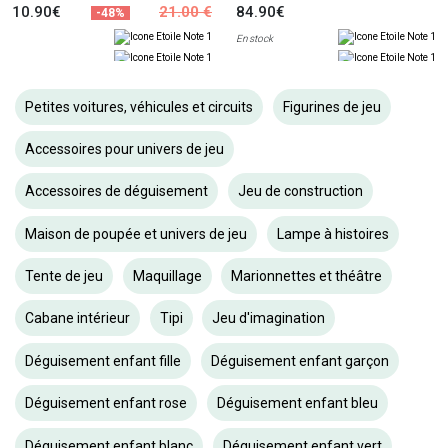
10.90€
21.00 €
84.90€
-48%
En stock
Petites voitures, véhicules et circuits
Figurines de jeu
Accessoires pour univers de jeu
Accessoires de déguisement
Jeu de construction
Maison de poupée et univers de jeu
Lampe à histoires
Tente de jeu
Maquillage
Marionnettes et théâtre
Cabane intérieur
Tipi
Jeu d'imagination
Déguisement enfant fille
Déguisement enfant garçon
Déguisement enfant rose
Déguisement enfant bleu
Déguisement enfant blanc
Déguisement enfant vert