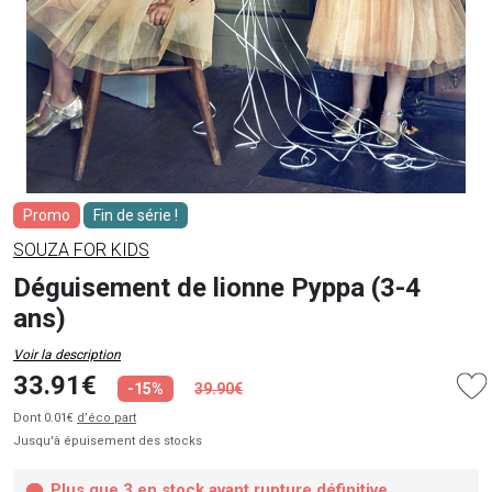
Promo
Fin de série !
SOUZA FOR KIDS
Déguisement de lionne Pyppa (3-4
ans)
Voir la description
33.91€
-15%
39.90€
Dont 0.01€
d’éco part
Jusqu'à épuisement des stocks
Plus que 3 en stock avant rupture définitive