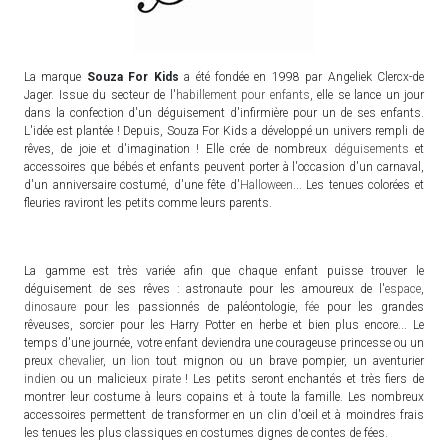
La marque
Souza For Kids
a été fondée en 1998 par Angeliek Clercx-de
Jager. Issue du secteur de l'
habillement pour enfants
, elle se lance un jour
dans la confection d'un déguisement d'infirmière pour un de ses enfants.
L'idée est plantée ! Depuis, Souza For Kids a développé un univers rempli de
rêves, de joie et d'imagination ! Elle crée de nombreux
déguisements
et
accessoires que bébés et enfants peuvent porter à l'occasion d'un carnaval,
d'un anniversaire costumé, d'une fête d'
Halloween
... Les tenues colorées et
fleuries raviront les petits comme leurs parents.
La gamme est très variée afin que chaque enfant puisse trouver le
déguisement de ses rêves : astronaute pour les amoureux de l'
espace
,
dinosaure
pour les passionnés de paléontologie,
fée
pour les grandes
rêveuses, sorcier pour les Harry Potter en herbe et bien plus encore... Le
temps d'une journée, votre enfant deviendra une courageuse princesse ou un
preux
chevalier
, un
lion
tout mignon ou un brave pompier, un aventurier
indien
ou un malicieux
pirate
! Les petits seront enchantés et très fiers de
montrer leur costume à leurs copains et à toute la famille. Les nombreux
accessoires permettent de transformer en un clin d'oeil et à moindres frais
les tenues les plus classiques en costumes dignes de contes de fées.