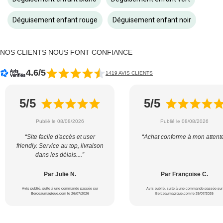
Déguisement enfant rouge
Déguisement enfant noir
NOS CLIENTS NOUS FONT CONFIANCE
4.6/5
1419 AVIS CLIENTS
5/5
5/5
Publié le 08/08/2026
Publié le 08/08/2026
“Site facile d'accès et user
“Achat conforme à mon attent
friendly. Service au top, livraison
dans les délais....”
Par Julie N.
Par Françoise C.
Avis publié, suite à une commande passée sur
Avis publié, suite à une commande passée sur
Berceaumagique.com le 26/07/2026
Berceaumagique.com le 26/07/2026