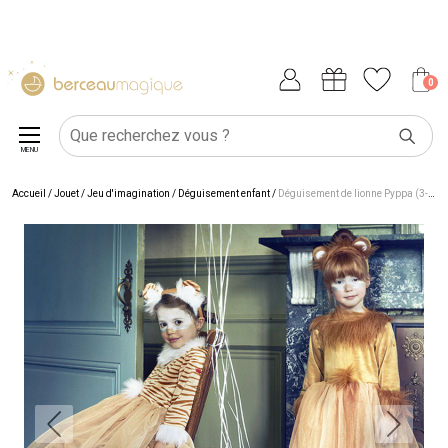
0
MENU
Accueil
/
Jouet
/
Jeu d'imagination
/
Déguisement enfant
/
Déguisement de lionne Pyppa (3-4 ans)