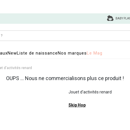
BABY PLA
eaux
New
Liste de naissance
Nos marques
Le Mag
t d'activités renard
OUPS ... Nous ne commercialisons plus ce produit !
Jouet d'activités renard
Skip Hop