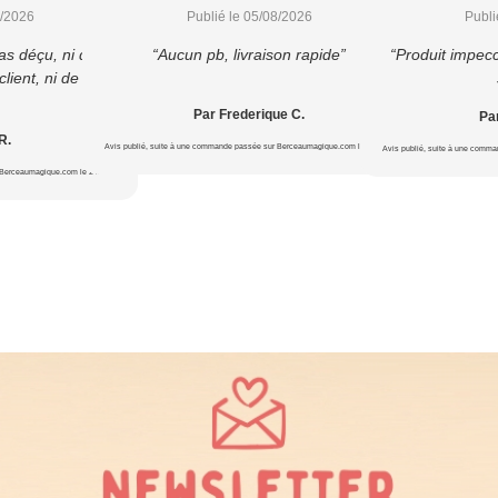
8/2026
Publié le 05/08/2026
Publi
as déçu, ni du
“Aucun pb, livraison rapide”
“Produit impecc
lient, ni de la
Par Frederique C.
Par
R.
Avis publié, suite à une commande passée sur Berceaumagique.com le 20/07/2026
Avis publié, suite à une comm
 Berceaumagique.com le 24/07/2026