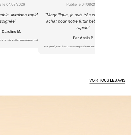
é le 04/08/2026
Publié le 04/08/2026
able, livraison rapide et
“Magnifique, je suis très contente de cet
“1ere 
soignée”
achat pour notre futur bébé ? Livraison
liv
rapide”
 Caroline M.
Par Anaïs P.
ande passée sur Berceaumagique.com le 22/07/2026
Avis publié, s
Avis publié, suite à une commande passée sur Berceaumagique.com le 16/07/2026
VOIR TOUS LES AVIS