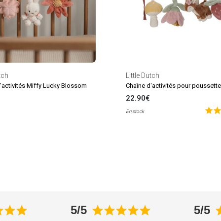
tch
Little Dutch
d'activités Miffy Lucky Blossom
22.90€
En stock
5/5
5/5