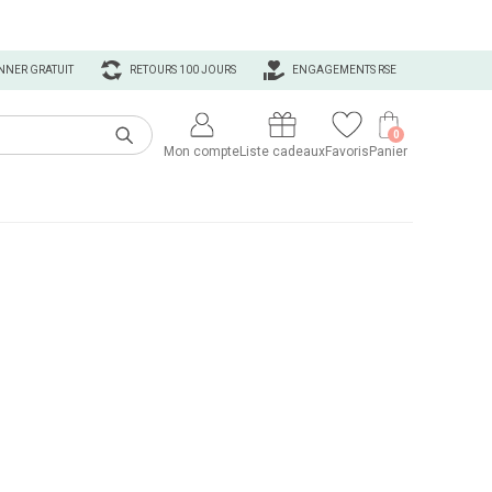
NNER GRATUIT
RETOURS 100 JOURS
ENGAGEMENTS RSE
0
Mon compte
Liste cadeaux
Favoris
Panier