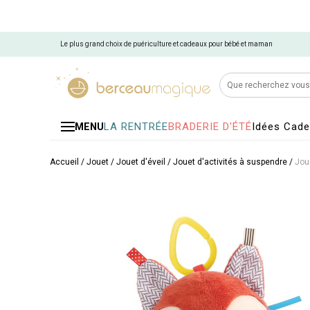
Le plus grand choix de puériculture et cadeaux pour bébé et maman
LA RENTRÉE
BRADERIE D'ÉTÉ
Idées Cad
MENU
Accueil
/
Jouet
/
Jouet d'éveil
/
Jouet d'activités à suspendre
/
Joue