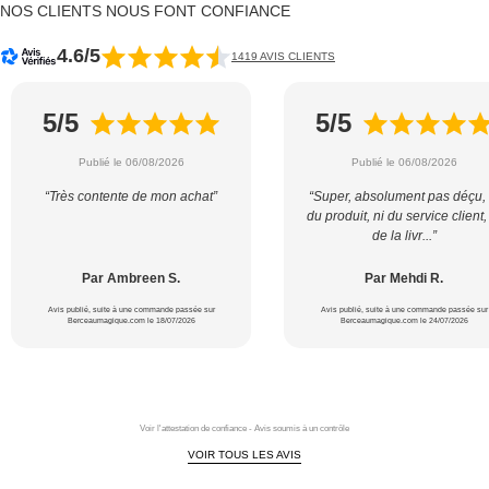
NOS CLIENTS NOUS FONT CONFIANCE
4.6/5
1419 AVIS CLIENTS
5/5
5/5
Publié le 06/08/2026
Publié le 06/08/2026
“Très contente de mon achat”
“Super, absolument pas déçu, 
du produit, ni du service client,
de la livr...”
Par Ambreen S.
Par Mehdi R.
Avis publié, suite à une commande passée sur
Avis publié, suite à une commande passée sur
Berceaumagique.com le 18/07/2026
Berceaumagique.com le 24/07/2026
Voir l'attestation de confiance - Avis soumis à un contrôle
VOIR TOUS LES AVIS