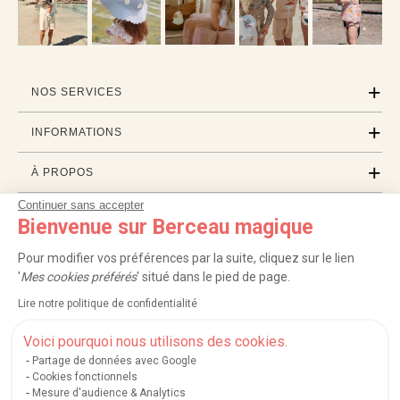
NOS SERVICES
INFORMATIONS
À PROPOS
Continuer sans accepter
PROFESSIONNELS
Bienvenue sur Berceau magique
LISTES CADEAUX
Pour modifier vos préférences par la suite, cliquez sur le lien
'
Mes cookies préférés
' situé dans le pied de page.
Lire notre politique de confidentialité
|
|
|
|
Carte cadeau
Retour 100 jours
Moyens de paiement
Zones et frais de livraison
|
|
|
|
Service après-vente
FAQ
Rappels de produits
Protection des données
Voici pourquoi nous utilisons des cookies.
|
|
Mentions légales et crédits
Conditions générales de ventes
Mes cookies
Partage de données avec Google
Cookies fonctionnels
Nos moyens de paiement sécurisés
Mesure d'audience & Analytics