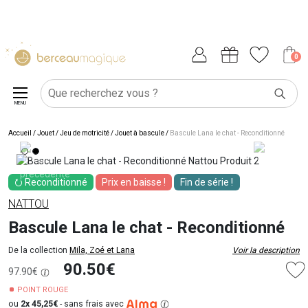
0
MENU
Accueil
/
Jouet
/
Jeu de motricité
/
Jouet à bascule
/
Bascule Lana le chat - Reconditionné
⭮ Reconditionné
Prix en baisse !
Fin de série !
NATTOU
Bascule Lana le chat - Reconditionné
De la collection
Mila, Zoé et Lana
Voir la description
90.50€
97.90€
POINT ROUGE
ou
2x 45,25€
-
sans frais avec