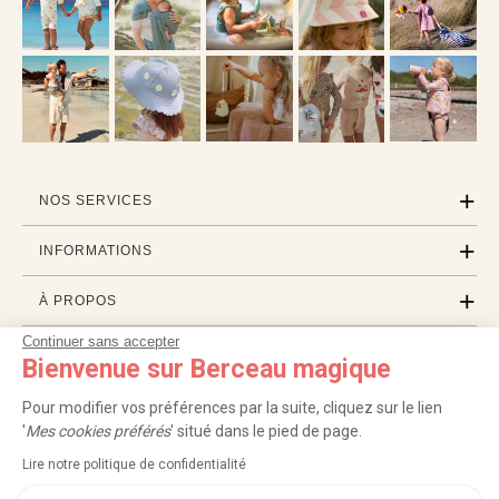
NOS SERVICES
INFORMATIONS
À PROPOS
Continuer sans accepter
PROFESSIONNELS
Bienvenue sur Berceau magique
LISTES CADEAUX
Pour modifier vos préférences par la suite, cliquez sur le lien
'
Mes cookies préférés
' situé dans le pied de page.
Lire notre politique de confidentialité
|
|
|
|
Carte cadeau
Retour 100 jours
Moyens de paiement
Zones et frais de livraison