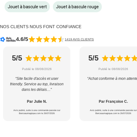
Jouet à bascule vert
Jouet à bascule rouge
NOS CLIENTS NOUS FONT CONFIANCE
4.6/5
1419 AVIS CLIENTS
5/5
5/5
Publié le 08/08/2026
Publié le 08/08/2026
“Site facile d'accès et user
“Achat conforme à mon attent
friendly. Service au top, livraison
dans les délais....”
Par Julie N.
Par Françoise C.
Avis publié, suite à une commande passée sur
Avis publié, suite à une commande passée sur
Berceaumagique.com le 26/07/2026
Berceaumagique.com le 26/07/2026