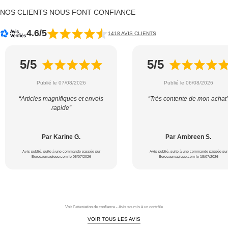
NOS CLIENTS NOUS FONT CONFIANCE
4.6/5
1418 AVIS CLIENTS
5/5
5/5
Publié le 07/08/2026
Publié le 06/08/2026
“Articles magnifiques et envois
“Très contente de mon achat
rapide”
Par Karine G.
Par Ambreen S.
Avis publié, suite à une commande passée sur
Avis publié, suite à une commande passée sur
Berceaumagique.com le 05/07/2026
Berceaumagique.com le 18/07/2026
Voir l'attestation de confiance - Avis soumis à un contrôle
VOIR TOUS LES AVIS