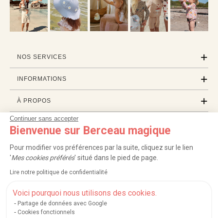
NOS SERVICES
INFORMATIONS
À PROPOS
Continuer sans accepter
PROFESSIONNELS
Bienvenue sur Berceau magique
LISTES CADEAUX
Pour modifier vos préférences par la suite, cliquez sur le lien
'
Mes cookies préférés
' situé dans le pied de page.
Lire notre politique de confidentialité
|
|
|
|
Carte cadeau
Retour 100 jours
Moyens de paiement
Zones et frais de livraison
|
|
|
|
Service après-vente
FAQ
Rappels de produits
Protection des données
Voici pourquoi nous utilisons des cookies.
|
|
Mentions légales et crédits
Conditions générales de ventes
Mes cookies
Partage de données avec Google
Cookies fonctionnels
Nos moyens de paiement sécurisés