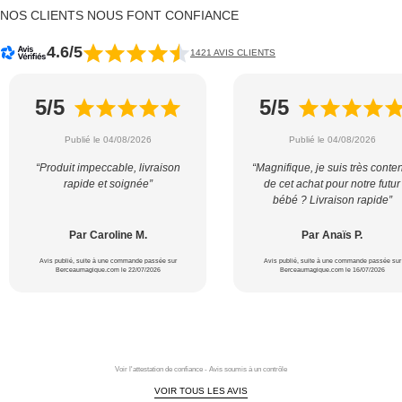
NOS CLIENTS NOUS FONT CONFIANCE
4.6/5
1421 AVIS CLIENTS
5/5
5/5
Publié le 04/08/2026
Publié le 04/08/2026
“Produit impeccable, livraison
“Magnifique, je suis très conte
rapide et soignée”
de cet achat pour notre futur
bébé ? Livraison rapide”
Par Caroline M.
Par Anaïs P.
Avis publié, suite à une commande passée sur
Avis publié, suite à une commande passée sur
Berceaumagique.com le 22/07/2026
Berceaumagique.com le 16/07/2026
Voir l'attestation de confiance - Avis soumis à un contrôle
VOIR TOUS LES AVIS