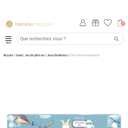
0
MENU
Accueil
/
Jouet
/
Jeu de plein air
/
Jeux d'extérieur
/
Cerf-volant multicolore