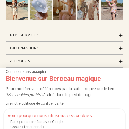
NOS SERVICES
INFORMATIONS
À PROPOS
Continuer sans accepter
PROFESSIONNELS
Bienvenue sur Berceau magique
LISTES CADEAUX
Pour modifier vos préférences par la suite, cliquez sur le lien
'
Mes cookies préférés
' situé dans le pied de page.
Lire notre politique de confidentialité
|
|
|
|
Carte cadeau
Retour 100 jours
Moyens de paiement
Zones et frais de livraison
|
|
|
|
Service après-vente
FAQ
Rappels de produits
Protection des données
Voici pourquoi nous utilisons des cookies.
|
|
Mentions légales et crédits
Conditions générales de ventes
Mes cookies
Partage de données avec Google
Cookies fonctionnels