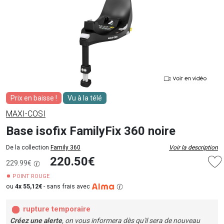
Prix en baisse !
Vu à la télé
MAXI-COSI
Base isofix FamilyFix 360 noire
De la collection
Family 360
Voir la description
220.50€
229.99€
POINT ROUGE
ou
4x 55,12€
-
sans frais avec
rupture temporaire
Créez une alerte
, on vous informera dès qu'il sera de nouveau