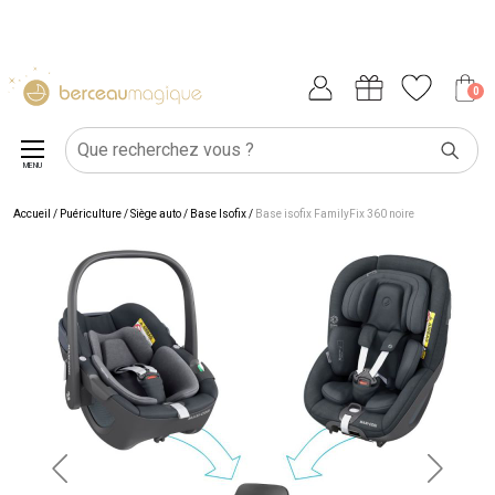
0
MENU
Accueil
/
Puériculture
/
Siège auto
/
Base Isofix
/
Base isofix FamilyFix 360 noire