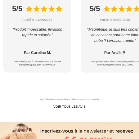
5/5
5/5
Publié le 04/08/2026
Publié le 04/08/2026
“Produit impeccable, livraison
“Magnifique, je suis très conte
rapide et soignée”
de cet achat pour notre futur
bébé ? Livraison rapide”
Par Caroline M.
Par Anaïs P.
Avis publié, suite à une commande passée sur
Avis publié, suite à une commande passée sur
Berceaumagique.com le 22/07/2026
Berceaumagique.com le 16/07/2026
Voir l'attestation de confiance - Avis soumis à un contrôle
VOIR TOUS LES AVIS