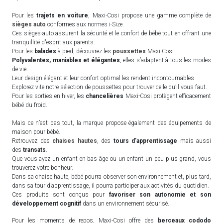
Pour les
trajets en voiture
, Maxi-Cosi propose une gamme complète de
sièges auto
conformes aux normes i-Size.
Ces sièges-auto assurent la sécurité et le confort de bébé tout en offrant une
tranquillité d'esprit aux parents.
Pour les
balades
à pied, découvrez les
poussettes
Maxi-Cosi.
Polyvalentes, maniables et élégantes
, elles s’adaptent à tous les modes
de vie.
Leur design élégant et leur confort optimal les rendent incontournables.
Explorez vite notre sélection de poussettes pour trouver celle qu’il vous faut.
Pour les sorties en hiver, les
chancelières
Maxi-Cosi protègent efficacement
bébé du froid.
Mais ce n’est pas tout, la marque propose également des équipements de
maison pour bébé.
Retrouvez des
chaises hautes
, des
tours d’apprentissage
mais aussi
des
transats
.
Que vous ayez un enfant en bas âge ou un enfant un peu plus grand, vous
trouverez votre bonheur.
Dans sa chaise haute, bébé pourra observer son environnement et, plus tard,
dans sa tour d’apprentissage, il pourra participer aux activités du quotidien.
Ces produits sont conçus pour
favoriser son autonomie et son
développement cognitif
dans un environnement sécurisé.
Pour les moments de repos, Maxi-Cosi offre des
berceaux cododo