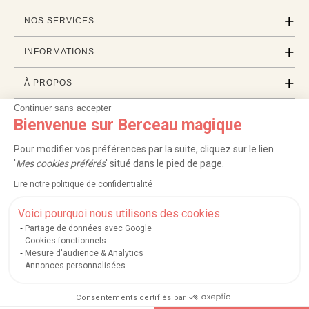
NOS SERVICES
INFORMATIONS
À PROPOS
Continuer sans accepter
PROFESSIONNELS
Bienvenue sur Berceau magique
LISTES CADEAUX
Pour modifier vos préférences par la suite, cliquez sur le lien
'
Mes cookies préférés
' situé dans le pied de page.
Lire notre politique de confidentialité
|
|
|
|
Carte cadeau
Retour 100 jours
Moyens de paiement
Zones et frais de livraison
|
|
|
|
Service après-vente
FAQ
Rappels de produits
Protection des données
Voici pourquoi nous utilisons des cookies.
|
|
Mentions légales et crédits
Conditions générales de ventes
Mes cookies
Partage de données avec Google
Cookies fonctionnels
Nos moyens de paiement sécurisés
Mesure d'audience & Analytics
Annonces personnalisées
Consentements certifiés par