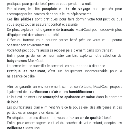
pratiques pour garder bébé près de vous pendant la nuit.
Par ailleurs, les
lits parapluie
et
lits de voyage
sont pensés pour
accompagner les parents dans tous leurs déplacements.
Ces
lits pliables
sont pratiques pour faire dormir votre tout-petit où que
vous soyez tout en assurant confort et sécurité.
De plus, explorez notre gamme de
transats
Maxi-Cosi pour découvrir plus
d’équipement de maison pour bébé.
Grâce au transat vous pourrez garder bébé près de vous et lui pourra
observer son environnement.
Votre tout-petit pourra aussi se reposer paisiblement dans son transat.
Enfin, pour garder un œil sur votre bambin, explorez notre sélection de
babyphones
Maxi-Cosi.
Ils permettent de surveiller le sommeil les nourrissons à distance.
Pratique et rassurant
, c’est un équipement incontournable pour la
naissance de bébé.
Afin de garantir un environnement sain et confortable, Maxi-Cosi propose
également des
purificateurs d'air
et des
humidificateurs
.
Le but est de créer une
atmosphère apaisante et saine
dans la chambre
de bébé.
Les purificateurs d’air éliminent 99% de la poussière, des allergènes et des
particules en suspension dans l’air.
En s’équipant de ces dispositifs, vous offrez un
air de qualité
à bébé.
Enfin, pour accompagner le rituel du coucher de votre enfant, adoptez les
veilleuses
Maxi-Cosi.