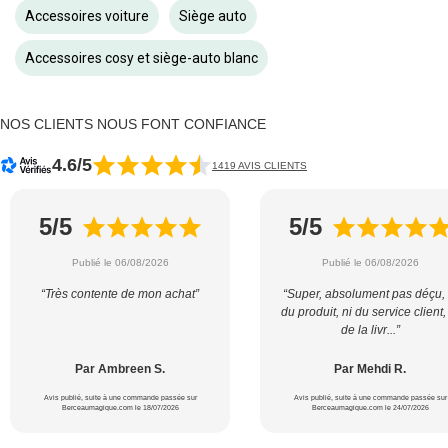
Accessoires voiture
Siège auto
Accessoires cosy et siège-auto blanc
NOS CLIENTS NOUS FONT CONFIANCE
4.6/5
1419 AVIS CLIENTS
5/5
5/5
Publié le 06/08/2026
Publié le 06/08/2026
“Très contente de mon achat”
“Super, absolument pas déçu, 
du produit, ni du service client,
de la livr...”
Par Ambreen S.
Par Mehdi R.
Avis publié, suite à une commande passée sur
Avis publié, suite à une commande passée sur
Berceaumagique.com le 18/07/2026
Berceaumagique.com le 24/07/2026