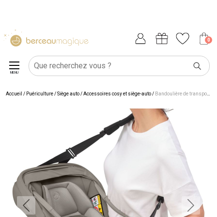
0
MENU
Accueil
/
Puériculture
/
Siège auto
/
Accessoires cosy et siège-auto
/
Bandoulière de transport pour siège auto Coral Slide Pro