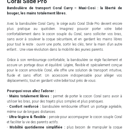
Coral Slide Pro
Bandoulière de transport Coral Carry – Maxi-Cosi : la liberté de
bouger, les mains totalement libres.
Avec la bandoulière Coral Carry, le siège auto Coral Slide Pro devient encore
plus pratique au quotidien. Imaginez pouvoir porter votre bébé
confortablement dans le cocon souple du Coral, sans solliciter vos bras,
sans avoir à soulever la coque sécuritaire, et en gardant les mains libres
pour tout le reste : ouvrir une porte, sortir les clés, tenir la main d’un autre
enfant… Une vraie révolution dans la mobilité des jeunes parents.
Grâce à son rembourrage confortable, la bandoulière se règle facilement et
assure un portage doux et équilibré. Légère, flexible et spécialement conçue
pour le cocon amovible Coral, elle offre une solution de transport intuitive,
fluide et sans effort. Un accessoire indispensable pour alléger vos
déplacements, tout en gardant votre bébé tout près de vous.
Pourquoi vous allez l’adorer :
-
Mains totalement libres :
permet de porter le cocon Coral sans avoir à
utiliser les bras, pour des trajets plus simples et plus pratiques.
-
Confort renforcé :
bandoulière rembourrée offrant un portage agréable,
même sur de longues distances.
-
Ultra-légère & flexible :
pensée pour accompagner le cocon souple Coral
et faciliter la vie des parents actifs.
-
Mobilité quotidienne simplifiée :
plus besoin de manipuler la coque