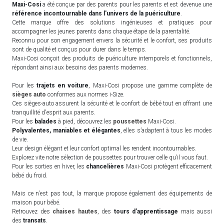
Maxi-Cosi
a été conçue par des parents pour les parents et est devenue une
référence incontournable dans l'univers de la puériculture
.
Cette marque offre des solutions ingénieuses et pratiques pour
accompagner les jeunes parents dans chaque étape de la parentalité.
Reconnu pour son engagement envers la sécurité et le confort, ses produits
sont de qualité et conçus pour durer dans le temps.
Maxi-Cosi conçoit des produits de puériculture intemporels et fonctionnels,
répondant ainsi aux besoins des parents modernes.
Pour les
trajets en voiture
, Maxi-Cosi propose une gamme complète de
sièges auto
conformes aux normes i-Size.
Ces sièges-auto assurent la sécurité et le confort de bébé tout en offrant une
tranquillité d'esprit aux parents.
Pour les
balades
à pied, découvrez les
poussettes
Maxi-Cosi.
Polyvalentes, maniables et élégantes
, elles s’adaptent à tous les modes
de vie.
Leur design élégant et leur confort optimal les rendent incontournables.
Explorez vite notre sélection de poussettes pour trouver celle qu’il vous faut.
Pour les sorties en hiver, les
chancelières
Maxi-Cosi protègent efficacement
bébé du froid.
Mais ce n’est pas tout, la marque propose également des équipements de
maison pour bébé.
Retrouvez des
chaises hautes
, des
tours d’apprentissage
mais aussi
des
transats
.