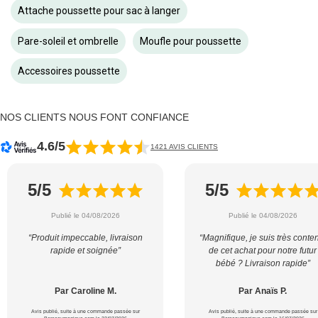
Attache poussette pour sac à langer
Pare-soleil et ombrelle
Moufle pour poussette
Accessoires poussette
NOS CLIENTS NOUS FONT CONFIANCE
4.6/5
1421 AVIS CLIENTS
5/5
5/5
Publié le 04/08/2026
Publié le 04/08/2026
“Produit impeccable, livraison
“Magnifique, je suis très conte
rapide et soignée”
de cet achat pour notre futur
bébé ? Livraison rapide”
Par Caroline M.
Par Anaïs P.
Avis publié, suite à une commande passée sur
Avis publié, suite à une commande passée sur