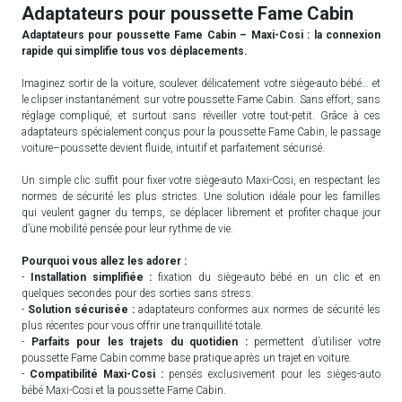
Adaptateurs pour poussette Fame Cabin
Adaptateurs pour poussette Fame Cabin – Maxi-Cosi : la connexion
rapide qui simplifie tous vos déplacements.
Imaginez sortir de la voiture, soulever délicatement votre siège-auto bébé… et
le clipser instantanément sur votre poussette Fame Cabin. Sans effort, sans
réglage compliqué, et surtout sans réveiller votre tout-petit. Grâce à ces
adaptateurs spécialement conçus pour la poussette Fame Cabin, le passage
voiture–poussette devient fluide, intuitif et parfaitement sécurisé.
Un simple clic suffit pour fixer votre siège-auto Maxi-Cosi, en respectant les
normes de sécurité les plus strictes. Une solution idéale pour les familles
qui veulent gagner du temps, se déplacer librement et profiter chaque jour
d’une mobilité pensée pour leur rythme de vie.
Pourquoi vous allez les adorer :
-
Installation simplifiée :
fixation du siège-auto bébé en un clic et en
quelques secondes pour des sorties sans stress.
-
Solution sécurisée :
adaptateurs conformes aux normes de sécurité les
plus récentes pour vous offrir une tranquillité totale.
-
Parfaits pour les trajets du quotidien :
permettent d’utiliser votre
poussette Fame Cabin comme base pratique après un trajet en voiture.
-
Compatibilité Maxi-Cosi :
pensés exclusivement pour les sièges-auto
bébé Maxi-Cosi et la poussette Fame Cabin.