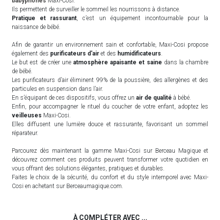
babyphones
Maxi-Cosi.
Ils permettent de surveiller le sommeil les nourrissons à distance.
Pratique et rassurant
, c’est un équipement incontournable pour la
naissance de bébé.
Afin de garantir un environnement sain et confortable, Maxi-Cosi propose
également des
purificateurs d'air
et des
humidificateurs
.
Le but est de créer une
atmosphère apaisante et saine
dans la chambre
de bébé.
Les purificateurs d’air éliminent 99% de la poussière, des allergènes et des
particules en suspension dans l’air.
En s’équipant de ces dispositifs, vous offrez un
air de qualité
à bébé.
Enfin, pour accompagner le rituel du coucher de votre enfant, adoptez les
veilleuses
Maxi-Cosi.
Elles diffusent une lumière douce et rassurante, favorisant un sommeil
réparateur.
Parcourez dès maintenant la gamme Maxi-Cosi sur Berceau Magique et
découvrez comment ces produits peuvent transformer votre quotidien en
vous offrant des solutions élégantes, pratiques et durables.
Faites le choix de la sécurité, du confort et du style intemporel avec Maxi-
Cosi en achetant sur Berceaumagique.com.
À COMPLÉTER AVEC ...