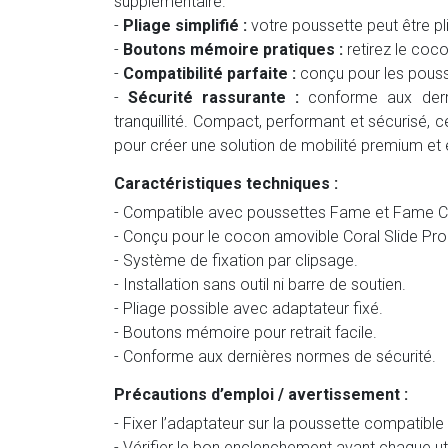
supplémentaire.
-
Pliage simplifié :
votre poussette peut être pli
-
Boutons mémoire pratiques :
retirez le coc
-
Compatibilité parfaite :
conçu pour les pous
-
Sécurité rassurante :
conforme aux dern
tranquillité. Compact, performant et sécurisé, 
pour créer une solution de mobilité premium et 
Caractéristiques techniques :
- Compatible avec poussettes Fame et Fame C
- Conçu pour le cocon amovible Coral Slide Pro
- Système de fixation par clipsage.
- Installation sans outil ni barre de soutien.
- Pliage possible avec adaptateur fixé.
- Boutons mémoire pour retrait facile.
- Conforme aux dernières normes de sécurité.
Précautions d’emploi / avertissement :
- Fixer l’adaptateur sur la poussette compatible
- Vérifier le bon enclenchement avant chaque uti