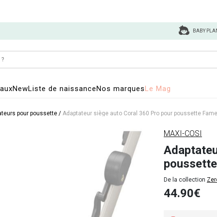
BABY PLA
eaux
New
Liste de naissance
Nos marques
Le Mag
teurs pour poussette
/
Adaptateur siège auto Coral 360 Pro pour poussette Fam
MAXI-COSI
Adaptateu
poussett
De la collection
Zer
44.90€