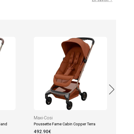
Maxi
Pous
492
En sto
Maxi-Cosi
Sand
Poussette Fame Cabin Copper Terra
492.90€