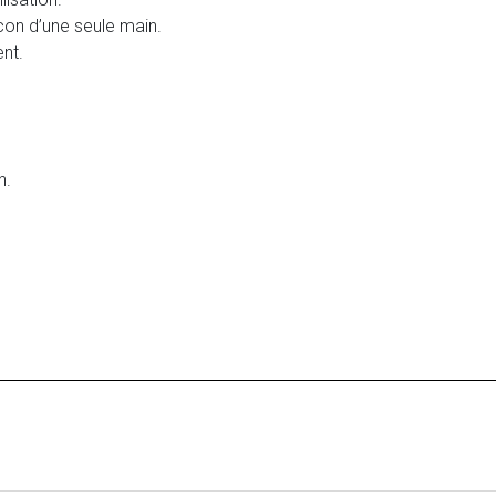
ocon d’une seule main.
ent.
n.