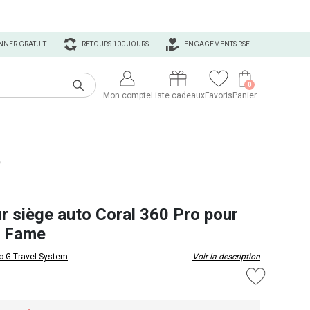
NNER GRATUIT
RETOURS 100 JOURS
ENGAGEMENTS RSE
0
Mon compte
Liste cadeaux
Favoris
Panier
e
r siège auto Coral 360 Pro pour
e Fame
o-G Travel System
Voir la description