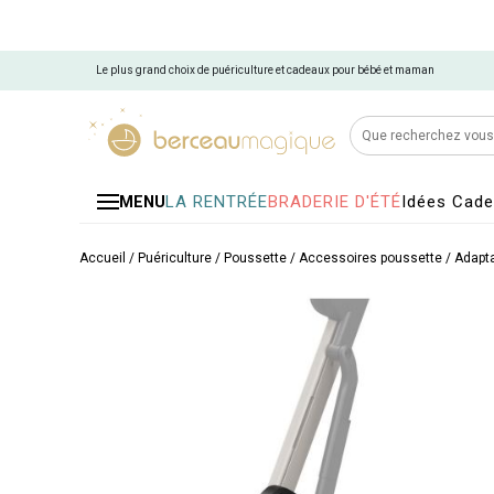
Le plus grand choix de puériculture et cadeaux pour bébé et maman
LA RENTRÉE
BRADERIE D'ÉTÉ
Idées Cad
MENU
Accueil
/
Puériculture
/
Poussette
/
Accessoires poussette
/
Adapta