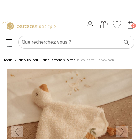
0
MENU
Accueil
/
Jouet
/
Doudou
/
Doudou attache sucette
/
Doudou carré Oie Newborn