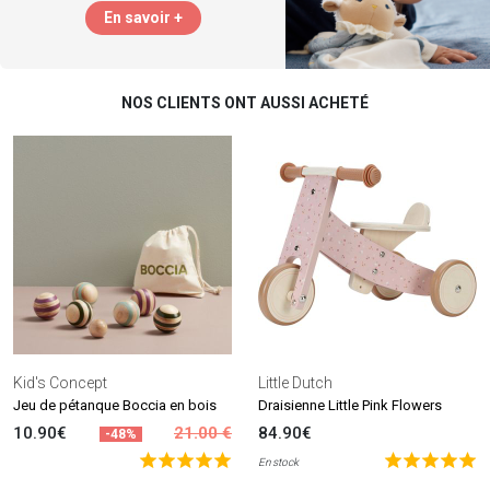
En savoir +
NOS CLIENTS ONT AUSSI ACHETÉ
Kid's Concept
Little Dutch
Jeu de pétanque Boccia en bois
Draisienne Little Pink Flowers
10.90€
21.00 €
84.90€
-48%
En stock