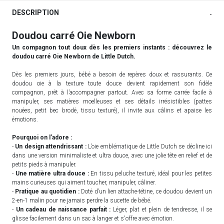
DESCRIPTION
-
Doudou carré Oie Newborn
Un compagnon tout doux dès les premiers instants : découvrez le
doudou carré Oie Newborn de Little Dutch.
Dès les premiers jours, bébé a besoin de repères doux et rassurants. Ce
doudou oie à la texture toute douce devient rapidement son fidèle
compagnon, prêt à l’accompagner partout. Avec sa forme carrée facile à
manipuler, ses matières moelleuses et ses détails irrésistibles (pattes
nouées, petit bec brodé, tissu texturé), il invite aux câlins et apaise les
émotions.
Pourquoi on l’adore :
-
Un design attendrissant :
L’oie emblématique de Little Dutch se décline ici
dans une version minimaliste et ultra douce, avec une jolie tête en relief et de
petits pieds à manipuler.
-
Une matière ultra douce :
En tissu peluche texturé, idéal pour les petites
mains curieuses qui aiment toucher, manipuler, câliner.
-
Pratique au quotidien :
Doté d’un lien attache-tétine, ce doudou devient un
2-en-1 malin pour ne jamais perdre la sucette de bébé.
-
Un cadeau de naissance parfait :
Léger, plat et plein de tendresse, il se
glisse facilement dans un sac à langer et s'offre avec émotion.