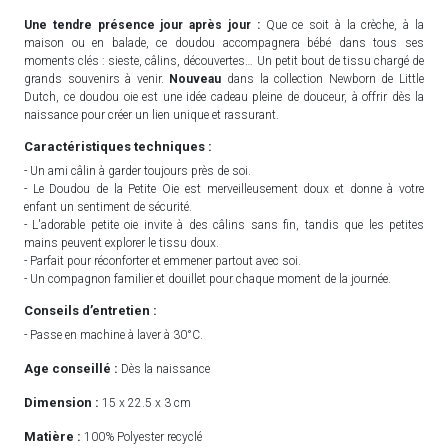
Une tendre présence jour après jour :
Que ce soit à la crèche, à la
maison ou en balade, ce doudou accompagnera bébé dans tous ses
moments clés : sieste, câlins, découvertes… Un petit bout de tissu chargé de
grands souvenirs à venir.
Nouveau
dans la collection Newborn de Little
Dutch, ce doudou oie est une idée cadeau pleine de douceur, à offrir dès la
naissance pour créer un lien unique et rassurant.
Caractéristiques techniques :
- Un ami câlin à garder toujours près de soi.
- Le Doudou de la Petite Oie est merveilleusement doux et donne à votre
enfant un sentiment de sécurité.
- L'adorable petite oie invite à des câlins sans fin, tandis que les petites
mains peuvent explorer le tissu doux.
- Parfait pour réconforter et emmener partout avec soi.
- Un compagnon familier et douillet pour chaque moment de la journée.
Conseils d’entretien :
- Passe en machine à laver à 30°C.
Age conseillé :
Dès la naissance
Dimension :
15 x 22.5 x 3 cm
Matière :
100% Polyester recyclé