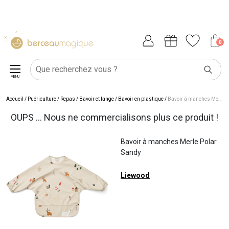
0
MENU
Accueil
/
Puériculture
/
Repas
/
Bavoir et lange
/
Bavoir en plastique
/
Bavoir à manches Merle Polar Sandy
OUPS ... Nous ne commercialisons plus ce produit !
Bavoir à manches Merle Polar
Sandy
Liewood