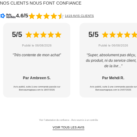
NOS CLIENTS NOUS FONT CONFIANCE
4.6/5
1419 AVIS CLIENTS
5/5
5/5
Publié le 06/08/2026
Publié le 06/08/2026
“Très contente de mon achat”
“Super, absolument pas déçu, 
du produit, ni du service client,
de la livr...”
Par Ambreen S.
Par Mehdi R.
Avis publié, suite à une commande passée sur
Avis publié, suite à une commande passée sur
Berceaumagique.com le 18/07/2026
Berceaumagique.com le 24/07/2026
Voir l'attestation de confiance - Avis soumis à un contrôle
VOIR TOUS LES AVIS