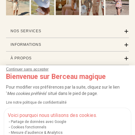
NOS SERVICES
INFORMATIONS
À PROPOS
Continuer sans accepter
PROFESSIONNELS
Bienvenue sur Berceau magique
LISTES CADEAUX
Pour modifier vos préférences par la suite, cliquez sur le lien
'
Mes cookies préférés
' situé dans le pied de page.
Lire notre politique de confidentialité
|
|
|
|
Carte cadeau
Retour 100 jours
Moyens de paiement
Zones et frais de livraison
|
|
|
|
Service après-vente
FAQ
Rappels de produits
Protection des données
Voici pourquoi nous utilisons des cookies.
|
|
Mentions légales et crédits
Conditions générales de ventes
Mes cookies
Partage de données avec Google
Cookies fonctionnels
Nos moyens de paiement sécurisés
Mesure d'audience & Analytics