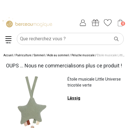
0
MENU
Accueil
/
Puériculture
/
Sommeil
/
Aide au sommeil
/
Peluche musicale
/
Étoile musicale Little Universe tricotée verte
OUPS ... Nous ne commercialisons plus ce produit !
Étoile musicale Little Universe
tricotée verte
Lässig