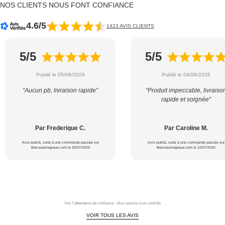
NOS CLIENTS NOUS FONT CONFIANCE
4.6/5
1423 AVIS CLIENTS
5/5
5/5
Publié le 05/08/2026
Publié le 04/08/2026
“Aucun pb, livraison rapide”
“Produit impeccable, livraiso
rapide et soignée”
Par Frederique C.
Par Caroline M.
Avis publié, suite à une commande passée sur
Avis publié, suite à une commande passée sur
Berceaumagique.com le 20/07/2026
Berceaumagique.com le 22/07/2026
Voir l'attestation de confiance - Avis soumis à un contrôle
VOIR TOUS LES AVIS