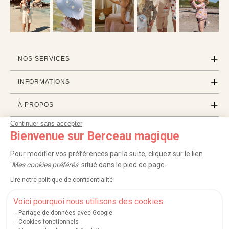
NOS SERVICES
INFORMATIONS
À PROPOS
Continuer sans accepter
PROFESSIONNELS
Bienvenue sur Berceau magique
LISTES CADEAUX
Pour modifier vos préférences par la suite, cliquez sur le lien
'
Mes cookies préférés
' situé dans le pied de page.
Lire notre politique de confidentialité
|
|
|
|
Carte cadeau
Retour 100 jours
Moyens de paiement
Zones et frais de livraison
|
|
|
|
Service après-vente
FAQ
Rappels de produits
Protection des données
Voici pourquoi nous utilisons des cookies.
|
|
Mentions légales et crédits
Conditions générales de ventes
Mes cookies
Partage de données avec Google
Cookies fonctionnels
Nos moyens de paiement sécurisés