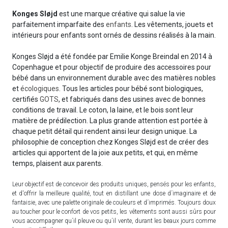
Konges
Sløjd
est une marque créative qui salue la vie
parfaitement imparfaite des
enfants
. Les vêtements, jouets et
intérieurs pour enfants sont ornés de dessins réalisés à la main.
Konges Sløjd a été fondée par Emilie Konge Breindal en 2014 à
Copenhague et pour objectif de produire des accessoires pour
bébé dans un environnement durable avec des matières nobles
et
écologiques
. Tous les articles pour bébé sont biologiques,
certifiés
GOTS
, et fabriqués dans des usines avec de bonnes
conditions de travail. Le coton, la laine, et le bois sont leur
matière de prédilection. La plus grande attention est portée à
chaque petit détail qui rendent ainsi leur design unique. La
philosophie de conception chez Konges Sløjd est de créer des
articles qui apportent de la joie aux petits, et qui, en même
temps, plaisent aux parents.
Leur objectif est de concevoir des produits uniques, pensés pour les enfants,
et d'offrir la meilleure qualité, tout en distillant une dose d´imaginaire et de
fantaisie, avec une palette originale de couleurs et d´imprimés. Toujours doux
au toucher pour le confort de vos petits, les vêtements sont aussi sûrs pour
vous accompagner qu´il pleuve ou qu´il vente, durant les beaux jours comme