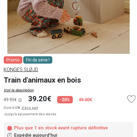
Promo
Fin de série !
KONGES SLØJD
Train d'animaux en bois
Voir la description
39.20€
49.95€
-20%
49.00€
Dont 0.03€
d’éco part
Jusqu'à épuisement des stocks
Plus que 1 en stock avant rupture définitive
Expédié aujourd'hui