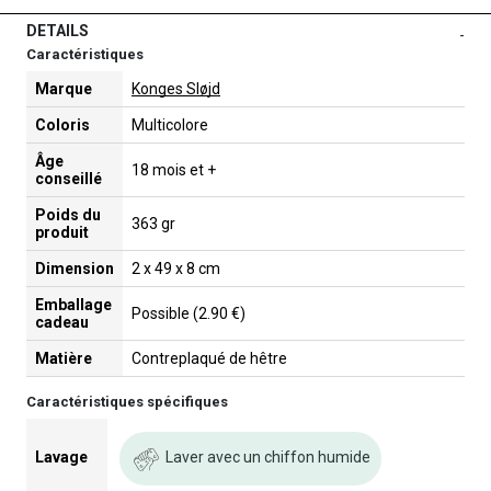
DETAILS
-
Caractéristiques
Marque
Konges Sløjd
Coloris
Multicolore
Âge
18 mois et +
conseillé
Poids du
363 gr
produit
Dimension
2 x 49 x 8 cm
Emballage
Possible (2.90 €)
cadeau
Matière
Contreplaqué de hêtre
Caractéristiques spécifiques
Laver avec un chiffon humide
Lavage