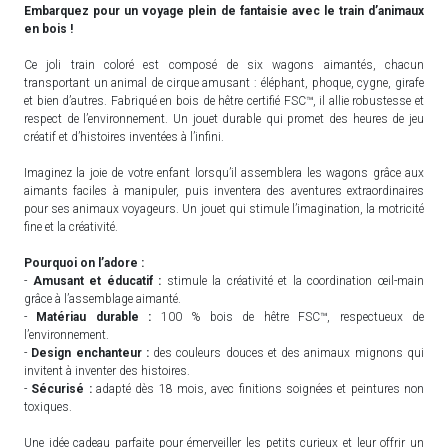
Embarquez pour un voyage plein de fantaisie avec le train d’animaux
en bois !
Ce joli train coloré est composé de six wagons aimantés, chacun
transportant un animal de cirque amusant : éléphant, phoque, cygne, girafe
et bien d’autres. Fabriqué en bois de hêtre certifié FSC™, il allie robustesse et
respect de l’environnement. Un jouet durable qui promet des heures de jeu
créatif et d’histoires inventées à l’infini.
Imaginez la joie de votre enfant lorsqu’il assemblera les wagons grâce aux
aimants faciles à manipuler, puis inventera des aventures extraordinaires
pour ses animaux voyageurs. Un jouet qui stimule l’imagination, la motricité
fine et la créativité.
Pourquoi on l’adore :
-
Amusant et éducatif :
stimule la créativité et la coordination œil-main
grâce à l’assemblage aimanté.
-
Matériau durable :
100 % bois de hêtre FSC™, respectueux de
l’environnement.
-
Design enchanteur :
des couleurs douces et des animaux mignons qui
invitent à inventer des histoires.
-
Sécurisé :
adapté dès 18 mois, avec finitions soignées et peintures non
toxiques.
Une idée cadeau parfaite pour émerveiller les petits curieux et leur offrir un