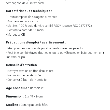
compagnon de jeu intemporel.
Caractéristiques techniques :
'- Train composé de 6 wagons aimantés.
- Animaux en bois inclus.
- Matière : 100 % bois de hêtre certifié FSC™ (Licence FSC C177572).
- Convient à partir de 18 mois.
- Marquage CE.
Précautions d’emploi / avertissement :
- Idéal pour des séances de jeu libre, seul ou avec les parents.
- Peut être combiné avec d’autres circuits ou véhicules en bois pour enrichir
l’univers de jeu.
Conseils d’entretien :
- Nettoyer avec un chiffon doux et sec.
- Ne pas immerger dans l’eau.
- Conserver à l’abri de l’humidité.
Age conseillé :
18 mois et +
Dimension :
2 x 49 x 8 cm
Matière :
Contreplaqué de hêtre