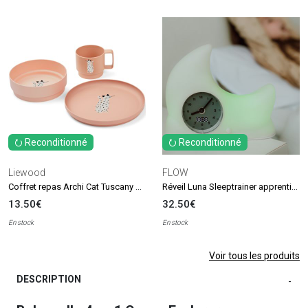
⭮ Reconditionné
⭮ Reconditionné
Liewood
FLOW
Coffret repas Archi Cat Tuscany Rose (3 pièces) - Reconditionné
Réveil Luna Sleeptrainer apprentissage du sommeil - Reconditionné
13.50€
32.50€
En stock
En stock
Voir tous les produits
DESCRIPTION
-