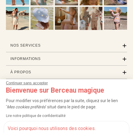
NOS SERVICES
INFORMATIONS
À PROPOS
Continuer sans accepter
PROFESSIONNELS
Bienvenue sur Berceau magique
LISTES CADEAUX
Pour modifier vos préférences par la suite, cliquez sur le lien
'
Mes cookies préférés
' situé dans le pied de page.
Lire notre politique de confidentialité
|
|
|
|
Carte cadeau
Retour 100 jours
Moyens de paiement
Zones et frais de livraison
|
|
|
|
Service après-vente
FAQ
Rappels de produits
Protection des données
Voici pourquoi nous utilisons des cookies.
|
|
Mentions légales et crédits
Conditions générales de ventes
Mes cookies