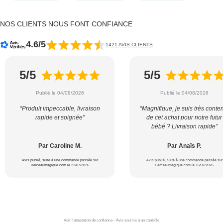
NOS CLIENTS NOUS FONT CONFIANCE
4.6/5
1421 AVIS CLIENTS
5/5
5/5
Publié le 04/08/2026
Publié le 04/08/2026
“Produit impeccable, livraison
“Magnifique, je suis très conte
rapide et soignée”
de cet achat pour notre futur
bébé ? Livraison rapide”
Par Caroline M.
Par Anaïs P.
Avis publié, suite à une commande passée sur
Avis publié, suite à une commande passée sur
Berceaumagique.com le 22/07/2026
Berceaumagique.com le 16/07/2026
Voir l'attestation de confiance - Avis soumis à un contrôle