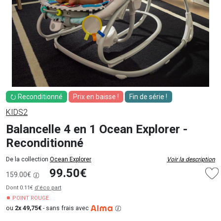
⭮ Reconditionné
Prix en baisse !
Fin de série !
KIDS2
Balancelle 4 en 1 Ocean Explorer -
Reconditionné
De la collection
Ocean Explorer
Voir la description
99.50€
159.00€
Dont 0.11€
d’éco part
POINT ROUGE
ou
2x 49,75€
-
sans frais avec