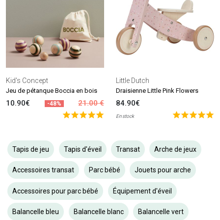
Kid's Concept
Little Dutch
Jeu de pétanque Boccia en bois
Draisienne Little Pink Flowers
10.90€
21.00 €
84.90€
-48%
En stock
Tapis de jeu
Tapis d'éveil
Transat
Arche de jeux
Accessoires transat
Parc bébé
Jouets pour arche
Accessoires pour parc bébé
Équipement d'éveil
Balancelle bleu
Balancelle blanc
Balancelle vert