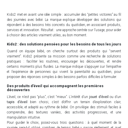
Kids2 met en avant une idée simple : accumuler des “petites victoires” au fil
des journées avec bébé. La marque explique développer des solutions qui
répondent à des besoins très concrets du quotidien, en associant produits,
services et innovation. Résultat : une approche centrée sur l’usage, pour aider
à choisir des articles vraiment utiles, au bon moment.
Kids2 : des solutions pensées pour les besoins de tous les jours
Quand on équipe bébé, on cherche surtout des produits qui “servent
vraiment”. Kids2 présente sa mission comme une recherche de solutions
pratiques : faciliter les routines, encourager les découvertes, et rendre
certains moments plus fluides. La marque indique s’appuyer sur l’empathie
et l’expérience de personnes qui vivent la parentalité au quotidien, pour
proposer des réponses simples à des besoins parfois difficiles à formuler.
Des produits d’éveil qui accompagnent les premières
découvertes
L’éveil, ce n’est pas “plus”, c’est “mieux”. L’intérêt d’un
jouet d’éveil
ou d’un
tapis d’éveil
bien choisi, c’est d’offrir un terrain d’exploration clair,
accessible, et adapté au rythme de bébé. On privilégie des stimuli faciles à
comprendre, des textures variées, des activités progressives, et une
manipulation intuitive.
Pour guider le choix, posez-vous trois questions : à quel moment de la
journée sera-t-il utilisé, combien de temps bébé y passe réellement, et quel