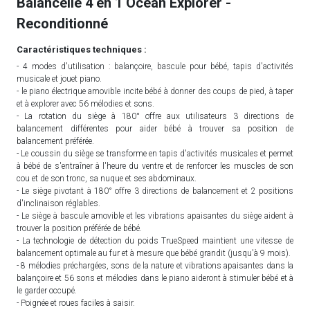
Balancelle 4 en 1 Ocean Explorer -
Reconditionné
Caractéristiques techniques :
- 4 modes d'utilisation : balançoire, bascule pour bébé, tapis d'activités
musicale et jouet piano.
- le piano électrique amovible incite bébé à donner des coups de pied, à taper
et à explorer avec 56 mélodies et sons.
- La rotation du siège à 180° offre aux utilisateurs 3 directions de
balancement différentes pour aider bébé à trouver sa position de
balancement préférée.
- Le coussin du siège se transforme en tapis d'activités musicales et permet
à bébé de s'entraîner à l'heure du ventre et de renforcer les muscles de son
cou et de son tronc, sa nuque et ses abdominaux.
- Le siège pivotant à 180° offre 3 directions de balancement et 2 positions
d'inclinaison réglables.
- Le siège à bascule amovible et les vibrations apaisantes du siège aident à
trouver la position préférée de bébé.
- La technologie de détection du poids TrueSpeed maintient une vitesse de
balancement optimale au fur et à mesure que bébé grandit (jusqu'à 9 mois).
- 8 mélodies préchargées, sons de la nature et vibrations apaisantes dans la
balançoire et 56 sons et mélodies dans le piano aideront à stimuler bébé et à
le garder occupé.
- Poignée et roues faciles à saisir.