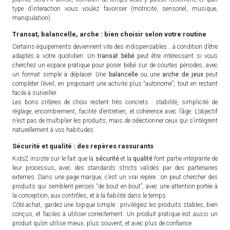
type d’interaction vous voulez favoriser (motricité, sensoriel, musique,
manipulation).
Transat, balancelle, arche : bien choisir selon votre routine
Certains équipements deviennent vite des indispensables… à condition d’être
adaptés à votre quotidien. Un
transat bébé
peut être intéressant si vous
cherchez un espace pratique pour poser bébé sur de courtes périodes, avec
un format simple à déplacer. Une
balancelle
ou une
arche de jeux
peut
compléter l’éveil, en proposant une activité plus “autonome”, tout en restant
facile à surveiller.
Les bons critères de choix restent très concrets : stabilité, simplicité de
réglage, encombrement, facilité d’entretien, et cohérence avec l’âge. L’objectif
n’est pas de multiplier les produits, mais de sélectionner ceux qui s’intègrent
naturellement à vos habitudes.
Sécurité et qualité : des repères rassurants
Kids2 insiste sur le fait que la
sécurité
et la
qualité
font partie intégrante de
leur processus, avec des standards stricts validés par des partenaires
externes. Dans une page marque, c’est un vrai repère : on peut chercher des
produits qui semblent pensés “de bout en bout”, avec une attention portée à
la conception, aux contrôles, et à la fiabilité dans le temps.
Côté achat, gardez une logique simple : privilégiez les produits stables, bien
conçus, et faciles à utiliser correctement. Un produit pratique est aussi un
produit qu’on utilise mieux, plus souvent, et avec plus de confiance.