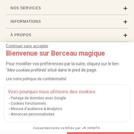
NOS SERVICES
INFORMATIONS
À PROPOS
Continuer sans accepter
PROFESSIONNELS
Bienvenue sur Berceau magique
LISTES CADEAUX
Pour modifier vos préférences par la suite, cliquez sur le lien
'
Mes cookies préférés
' situé dans le pied de page.
Lire notre politique de confidentialité
|
|
|
|
Carte cadeau
Retour 100 jours
Moyens de paiement
Zones et frais de livraison
|
|
|
|
Service après-vente
FAQ
Rappels de produits
Protection des données
Voici pourquoi nous utilisons des cookies.
|
|
Mentions légales et crédits
Conditions générales de ventes
Mes cookies
Partage de données avec Google
Cookies fonctionnels
Nos moyens de paiement sécurisés
Mesure d'audience & Analytics
Annonces personnalisées
Consentements certifiés par
Berceau magique
.
Exauceur de souhaits
© 2004-2026