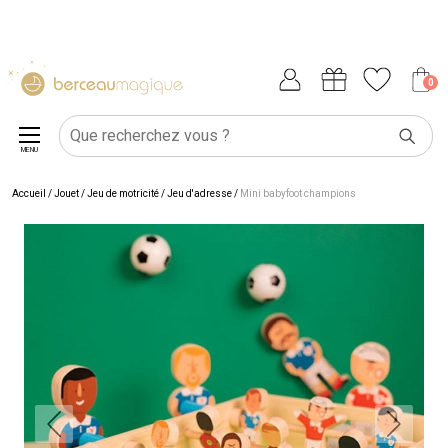
0
MENU
Accueil
/
Jouet
/
Jeu de motricité
/
Jeu d'adresse
/
Mini babyfoot champions