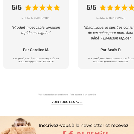
5/5
5/5
Publié le 04/08/2026
Publié le 04/08/2026
“Produit impeccable, livraison
“Magnifique, je suis très conte
rapide et soignée”
de cet achat pour notre futur
bébé ? Livraison rapide”
Par Caroline M.
Par Anaïs P.
Avis publié, suite à une commande passée sur
Avis publié, suite à une commande passée sur
Berceaumagique.com le 22/07/2026
Berceaumagique.com le 16/07/2026
Voir l'attestation de confiance - Avis soumis à un contrôle
VOIR TOUS LES AVIS