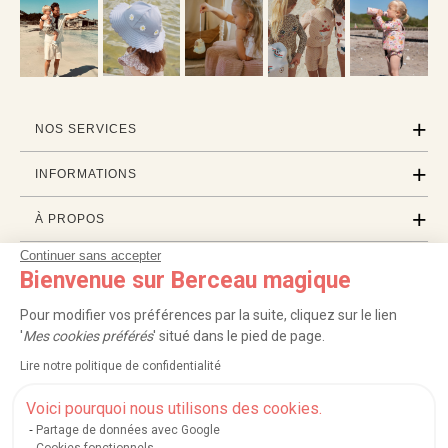
NOS SERVICES
INFORMATIONS
À PROPOS
Continuer sans accepter
PROFESSIONNELS
Bienvenue sur Berceau magique
LISTES CADEAUX
Pour modifier vos préférences par la suite, cliquez sur le lien
'
Mes cookies préférés
' situé dans le pied de page.
Lire notre politique de confidentialité
|
|
|
|
Carte cadeau
Retour 100 jours
Moyens de paiement
Zones et frais de livraison
|
|
|
|
Service après-vente
FAQ
Rappels de produits
Protection des données
Voici pourquoi nous utilisons des cookies.
|
|
Mentions légales et crédits
Conditions générales de ventes
Mes cookies
Partage de données avec Google