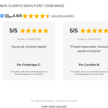
NOS CLIENTS NOUS FONT CONFIANCE
4.6/5
1423 AVIS CLIENTS
5/5
5/5
Publié le 05/08/2026
Publié le 04/08/2026
“Aucun pb, livraison rapide”
“Produit impeccable, livraiso
rapide et soignée”
Par Frederique C.
Par Caroline M.
Avis publié, suite à une commande passée sur
Avis publié, suite à une commande passée sur
Berceaumagique.com le 20/07/2026
Berceaumagique.com le 22/07/2026
Voir l'attestation de confiance - Avis soumis à un contrôle
VOIR TOUS LES AVIS