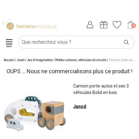
0
MENU
Accueil
/
Jouet
/
Jeu d'imagination
/
Petites voitures, véhicules et circuits
/
Camion porte-autos et ses 3 véhicules Bolid en bois
OUPS ... Nous ne commercialisons plus ce produit !
Camion porte-autos et ses 3
véhicules Bolid en bois
Janod