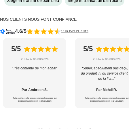
Siège et transat de bain bleu
Siège et transat de bain blanc
NOS CLIENTS NOUS FONT CONFIANCE
4.6/5
1419 AVIS CLIENTS
5/5
5/5
Publié le 06/08/2026
Publié le 06/08/2026
“Très contente de mon achat”
“Super, absolument pas déçu, 
du produit, ni du service client,
de la livr...”
Par Ambreen S.
Par Mehdi R.
Avis publié, suite à une commande passée sur
Avis publié, suite à une commande passée sur
Berceaumagique.com le 18/07/2026
Berceaumagique.com le 24/07/2026