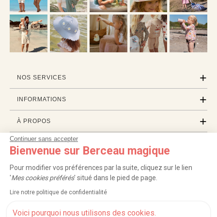
NOS SERVICES
INFORMATIONS
À PROPOS
Continuer sans accepter
PROFESSIONNELS
Bienvenue sur Berceau magique
LISTES CADEAUX
Pour modifier vos préférences par la suite, cliquez sur le lien
'
Mes cookies préférés
' situé dans le pied de page.
Lire notre politique de confidentialité
|
|
|
|
Carte cadeau
Retour 100 jours
Moyens de paiement
Zones et frais de livraison
|
|
|
|
Service après-vente
FAQ
Rappels de produits
Protection des données
Voici pourquoi nous utilisons des cookies.