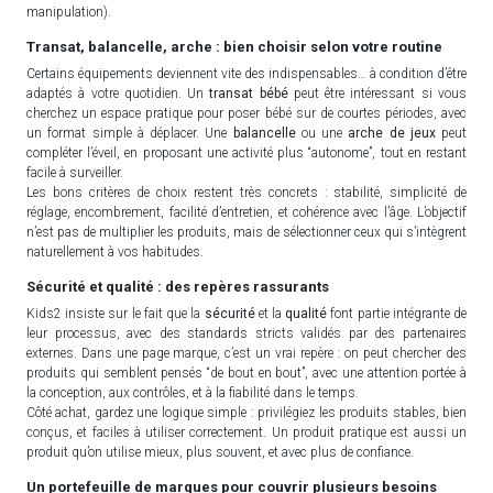
manipulation).
Transat, balancelle, arche : bien choisir selon votre routine
Certains équipements deviennent vite des indispensables… à condition d’être
adaptés à votre quotidien. Un
transat bébé
peut être intéressant si vous
cherchez un espace pratique pour poser bébé sur de courtes périodes, avec
un format simple à déplacer. Une
balancelle
ou une
arche de jeux
peut
compléter l’éveil, en proposant une activité plus “autonome”, tout en restant
facile à surveiller.
Les bons critères de choix restent très concrets : stabilité, simplicité de
réglage, encombrement, facilité d’entretien, et cohérence avec l’âge. L’objectif
n’est pas de multiplier les produits, mais de sélectionner ceux qui s’intègrent
naturellement à vos habitudes.
Sécurité et qualité : des repères rassurants
Kids2 insiste sur le fait que la
sécurité
et la
qualité
font partie intégrante de
leur processus, avec des standards stricts validés par des partenaires
externes. Dans une page marque, c’est un vrai repère : on peut chercher des
produits qui semblent pensés “de bout en bout”, avec une attention portée à
la conception, aux contrôles, et à la fiabilité dans le temps.
Côté achat, gardez une logique simple : privilégiez les produits stables, bien
conçus, et faciles à utiliser correctement. Un produit pratique est aussi un
produit qu’on utilise mieux, plus souvent, et avec plus de confiance.
Un portefeuille de marques pour couvrir plusieurs besoins