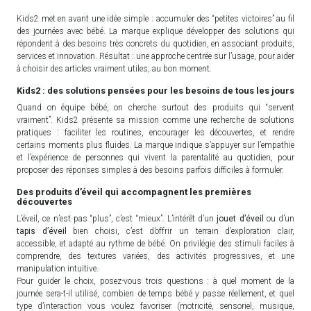
Kids2 met en avant une idée simple : accumuler des “petites victoires” au fil
des journées avec bébé. La marque explique développer des solutions qui
répondent à des besoins très concrets du quotidien, en associant produits,
services et innovation. Résultat : une approche centrée sur l’usage, pour aider
à choisir des articles vraiment utiles, au bon moment.
Kids2 : des solutions pensées pour les besoins de tous les jours
Quand on équipe bébé, on cherche surtout des produits qui “servent
vraiment”. Kids2 présente sa mission comme une recherche de solutions
pratiques : faciliter les routines, encourager les découvertes, et rendre
certains moments plus fluides. La marque indique s’appuyer sur l’empathie
et l’expérience de personnes qui vivent la parentalité au quotidien, pour
proposer des réponses simples à des besoins parfois difficiles à formuler.
Des produits d’éveil qui accompagnent les premières
découvertes
L’éveil, ce n’est pas “plus”, c’est “mieux”. L’intérêt d’un
jouet d’éveil
ou d’un
tapis d’éveil
bien choisi, c’est d’offrir un terrain d’exploration clair,
accessible, et adapté au rythme de bébé. On privilégie des stimuli faciles à
comprendre, des textures variées, des activités progressives, et une
manipulation intuitive.
Pour guider le choix, posez-vous trois questions : à quel moment de la
journée sera-t-il utilisé, combien de temps bébé y passe réellement, et quel
type d’interaction vous voulez favoriser (motricité, sensoriel, musique,