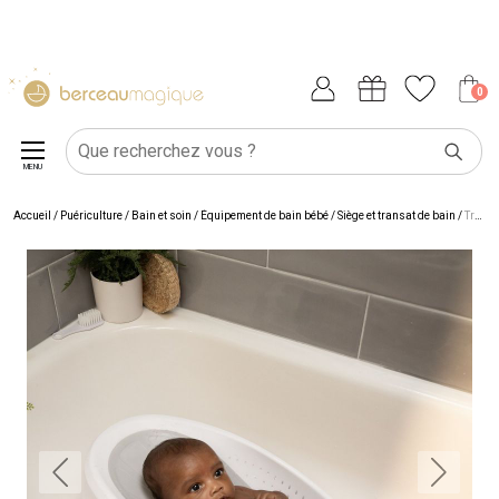
0
MENU
Accueil
/
Puériculture
/
Bain et soin
/
Équipement de bain bébé
/
Siège et transat de bain
/
Transat de bain bébé