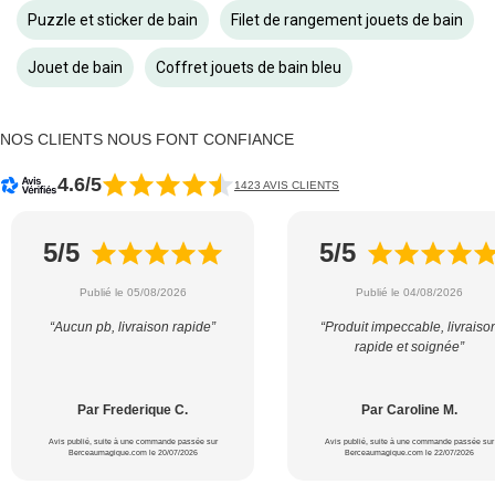
Puzzle et sticker de bain
Filet de rangement jouets de bain
Jouet de bain
Coffret jouets de bain bleu
NOS CLIENTS NOUS FONT CONFIANCE
4.6/5
1423 AVIS CLIENTS
5/5
5/5
Publié le 05/08/2026
Publié le 04/08/2026
“Aucun pb, livraison rapide”
“Produit impeccable, livraiso
rapide et soignée”
Par Frederique C.
Par Caroline M.
Avis publié, suite à une commande passée sur
Avis publié, suite à une commande passée sur
Berceaumagique.com le 20/07/2026
Berceaumagique.com le 22/07/2026