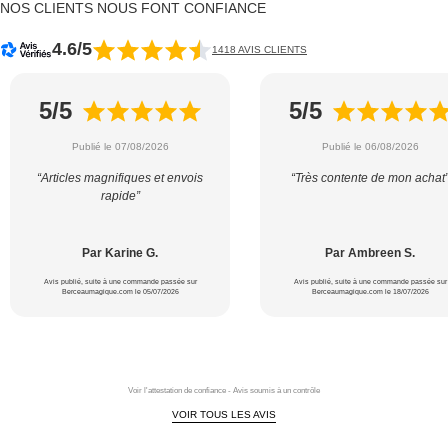
NOS CLIENTS NOUS FONT CONFIANCE
4.6/5
1418 AVIS CLIENTS
5/5
5/5
Publié le 07/08/2026
Publié le 06/08/2026
“Articles magnifiques et envois
“Très contente de mon achat
rapide”
Par Karine G.
Par Ambreen S.
Avis publié, suite à une commande passée sur
Avis publié, suite à une commande passée sur
Berceaumagique.com le 05/07/2026
Berceaumagique.com le 18/07/2026
Voir l'attestation de confiance - Avis soumis à un contrôle
VOIR TOUS LES AVIS