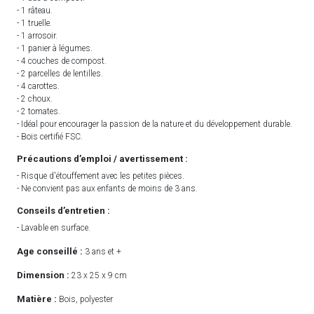
- 1 râteau.
- 1 truelle.
- 1 arrosoir.
- 1 panier à légumes.
- 4 couches de compost.
- 2 parcelles de lentilles.
- 4 carottes.
- 2 choux.
- 2 tomates.
- Idéal pour encourager la passion de la nature et du développement durable.
- Bois certifié FSC.
Précautions d’emploi / avertissement :
- Risque d'étouffement avec les petites pièces.
- Ne convient pas aux enfants de moins de 3 ans.
Conseils d’entretien :
- Lavable en surface.
Age conseillé :
3 ans et +
Dimension :
23 x 25 x 9 cm
Matière :
Bois, polyester