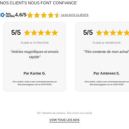
NOS CLIENTS NOUS FONT CONFIANCE
4.6/5
1418 AVIS CLIENTS
5/5
5/5
Publié le 07/08/2026
Publié le 06/08/2026
“Articles magnifiques et envois
“Très contente de mon achat
rapide”
Par Karine G.
Par Ambreen S.
Avis publié, suite à une commande passée sur
Avis publié, suite à une commande passée sur
Berceaumagique.com le 05/07/2026
Berceaumagique.com le 18/07/2026
Voir l'attestation de confiance - Avis soumis à un contrôle
VOIR TOUS LES AVIS