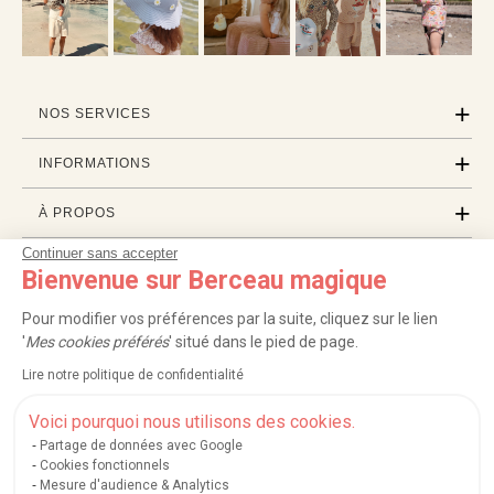
NOS SERVICES
INFORMATIONS
À PROPOS
Continuer sans accepter
PROFESSIONNELS
Bienvenue sur Berceau magique
LISTES CADEAUX
Pour modifier vos préférences par la suite, cliquez sur le lien
'
Mes cookies préférés
' situé dans le pied de page.
Lire notre politique de confidentialité
|
|
|
|
Carte cadeau
Retour 100 jours
Moyens de paiement
Zones et frais de livraison
|
|
|
|
Service après-vente
FAQ
Rappels de produits
Protection des données
Voici pourquoi nous utilisons des cookies.
|
|
Mentions légales et crédits
Conditions générales de ventes
Mes cookies
Partage de données avec Google
Cookies fonctionnels
Nos moyens de paiement sécurisés
Mesure d'audience & Analytics