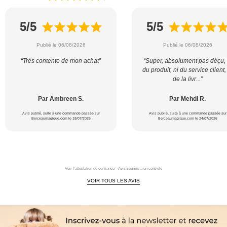
5/5
5/5
Publié le 06/08/2026
Publié le 06/08/2026
“Très contente de mon achat”
“Super, absolument pas déçu, 
du produit, ni du service client,
de la livr...”
Par Ambreen S.
Par Mehdi R.
Avis publié, suite à une commande passée sur
Avis publié, suite à une commande passée sur
Berceaumagique.com le 18/07/2026
Berceaumagique.com le 24/07/2026
Voir l'attestation de confiance - Avis soumis à un contrôle
VOIR TOUS LES AVIS