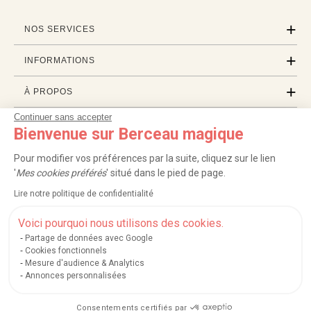
NOS SERVICES
INFORMATIONS
À PROPOS
Continuer sans accepter
PROFESSIONNELS
Bienvenue sur Berceau magique
LISTES CADEAUX
Pour modifier vos préférences par la suite, cliquez sur le lien
'
Mes cookies préférés
' situé dans le pied de page.
Lire notre politique de confidentialité
|
|
|
|
Carte cadeau
Retour 100 jours
Moyens de paiement
Zones et frais de livraison
|
|
|
|
Service après-vente
FAQ
Rappels de produits
Protection des données
Voici pourquoi nous utilisons des cookies.
|
|
Mentions légales et crédits
Conditions générales de ventes
Mes cookies
Partage de données avec Google
Cookies fonctionnels
Nos moyens de paiement sécurisés
Mesure d'audience & Analytics
Annonces personnalisées
Consentements certifiés par