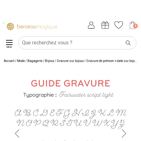
0
MENU
Accueil
/
Mode / Bagagerie
/
Bijoux
/
Gravure sur bijoux
/
Gravure de prénom + date sur bijou
/
G