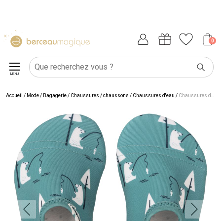
0
MENU
Accueil
/
Mode / Bagagerie
/
Chaussures / chaussons
/
Chaussures d'eau
/
Chaussures de bain Ours pêcheur (pointures 23-24)