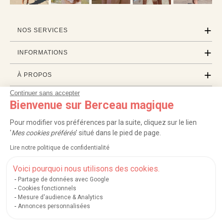
NOS SERVICES
INFORMATIONS
À PROPOS
Continuer sans accepter
PROFESSIONNELS
Bienvenue sur Berceau magique
LISTES CADEAUX
Pour modifier vos préférences par la suite, cliquez sur le lien
'
Mes cookies préférés
' situé dans le pied de page.
Lire notre politique de confidentialité
|
|
|
|
Carte cadeau
Retour 100 jours
Moyens de paiement
Zones et frais de livraison
|
|
|
|
Service après-vente
FAQ
Rappels de produits
Protection des données
Voici pourquoi nous utilisons des cookies.
|
|
Mentions légales et crédits
Conditions générales de ventes
Mes cookies
Partage de données avec Google
Cookies fonctionnels
Nos moyens de paiement sécurisés
Mesure d'audience & Analytics
Annonces personnalisées