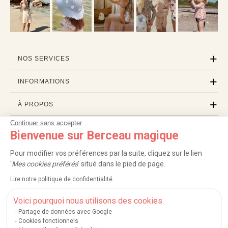
NOS SERVICES
INFORMATIONS
À PROPOS
Continuer sans accepter
PROFESSIONNELS
Bienvenue sur Berceau magique
LISTES CADEAUX
Pour modifier vos préférences par la suite, cliquez sur le lien
'
Mes cookies préférés
' situé dans le pied de page.
Lire notre politique de confidentialité
|
|
|
|
Carte cadeau
Retour 100 jours
Moyens de paiement
Zones et frais de livraison
|
|
|
|
Service après-vente
FAQ
Rappels de produits
Protection des données
Voici pourquoi nous utilisons des cookies.
|
|
Mentions légales et crédits
Conditions générales de ventes
Mes cookies
Partage de données avec Google
Cookies fonctionnels
Nos moyens de paiement sécurisés