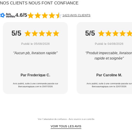
NOS CLIENTS NOUS FONT CONFIANCE
4.6/5
1423 AVIS CLIENTS
5/5
5/5
Publié le 05/08/2026
Publié le 04/08/2026
“Aucun pb, livraison rapide”
“Produit impeccable, livraiso
rapide et soignée”
Par Frederique C.
Par Caroline M.
Avis publié, suite à une commande passée sur
Avis publié, suite à une commande passée sur
Berceaumagique.com le 20/07/2026
Berceaumagique.com le 22/07/2026
Voir l'attestation de confiance - Avis soumis à un contrôle
VOIR TOUS LES AVIS