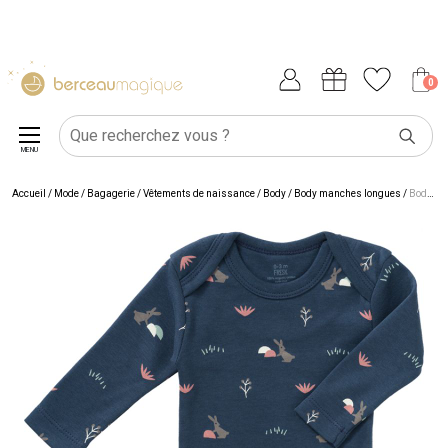
0
MENU
Accueil
/
Mode / Bagagerie
/
Vêtements de naissance
/
Body
/
Body manches longues
/
Body manches longues en coton bio Rabbit mood indigo (3-6 mois : 60 à 67 cm)