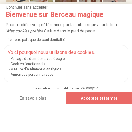
Continuer sans accepter
Bienvenue sur Berceau magique
NOS SERVICES
Pour modifier vos préférences par la suite, cliquez sur le lien
INFORMATIONS
'
Mes cookies préférés
' situé dans le pied de page.
Lire notre politique de confidentialité
À PROPOS
Voici pourquoi nous utilisons des cookies.
PROFESSIONNELS
Partage de données avec Google
Cookies fonctionnels
Mesure d'audience & Analytics
LISTES CADEAUX
Annonces personnalisées
Consentements certifiés par
|
|
|
|
Carte cadeau
Retour 100 jours
Moyens de paiement
Zones et frais de livraison
Ajouter au panier
En savoir plus
Accepter et fermer
|
|
|
|
Service après-vente
FAQ
Rappels de produits
Protection des données
|
|
Mentions légales et crédits
Conditions générales de ventes
Mes cookies
Axeptio consent
Plateforme de Gestion du Consentement : Personnalisez vos Options
Nos moyens de paiement sécurisés
Notre plateforme vous permet d'adapter et de gérer vos paramètres de confidential