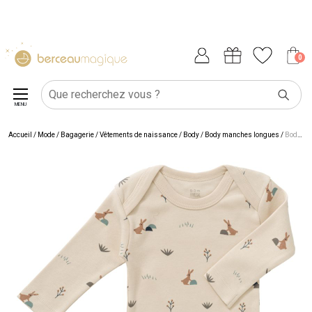
0
MENU
Accueil
/
Mode / Bagagerie
/
Vêtements de naissance
/
Body
/
Body manches longues
/
Body manches longues en coton bio Rabbit (6-12 mois : 67 à 74 cm)