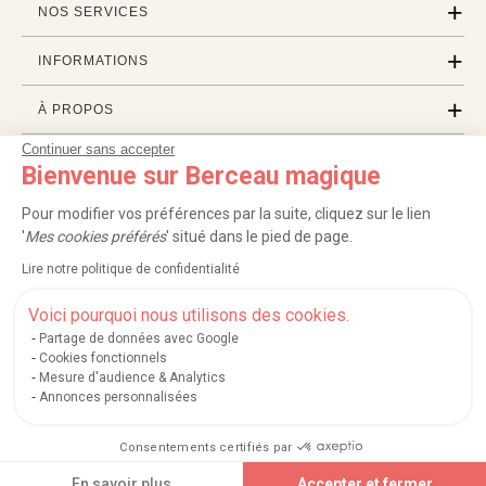
NOS SERVICES
INFORMATIONS
À PROPOS
Continuer sans accepter
PROFESSIONNELS
Bienvenue sur Berceau magique
LISTES CADEAUX
Pour modifier vos préférences par la suite, cliquez sur le lien
'
Mes cookies préférés
' situé dans le pied de page.
Lire notre politique de confidentialité
|
|
|
|
Carte cadeau
Retour 100 jours
Moyens de paiement
Zones et frais de livraison
|
|
|
|
Service après-vente
FAQ
Rappels de produits
Protection des données
Voici pourquoi nous utilisons des cookies.
|
|
Mentions légales et crédits
Conditions générales de ventes
Mes cookies
Partage de données avec Google
Cookies fonctionnels
Nos moyens de paiement sécurisés
Mesure d'audience & Analytics
Annonces personnalisées
Consentements certifiés par
Berceau magique
.
Exauceur de souhaits
© 2004-2026
Ajouter au panier
En savoir plus
Accepter et fermer
Un site édité par
Mégara