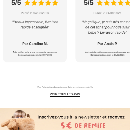
5/5
5/5
Publié le 04/08/2026
Publié le 04/08/2026
“Produit impeccable, livraison
“Magnifique, je suis très conte
rapide et soignée”
de cet achat pour notre futur
bébé ? Livraison rapide”
Par Caroline M.
Par Anaïs P.
Avis publié, suite à une commande passée sur
Avis publié, suite à une commande passée sur
Berceaumagique.com le 22/07/2026
Berceaumagique.com le 16/07/2026
Voir l'attestation de confiance - Avis soumis à un contrôle
VOIR TOUS LES AVIS