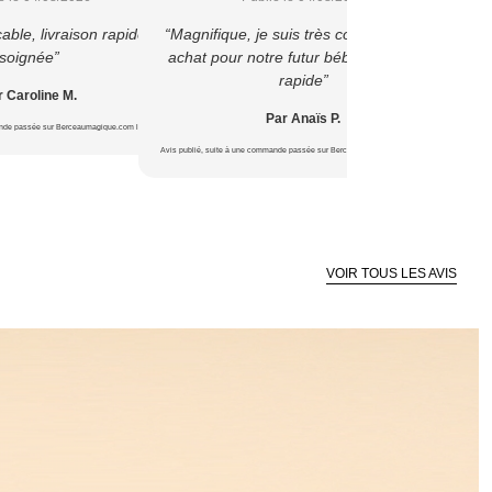
able, livraison rapide et
“Magnifique, je suis très contente de cet
“1ere 
soignée”
achat pour notre futur bébé ? Livraison
liv
rapide”
 Caroline M.
Par Anaïs P.
ande passée sur Berceaumagique.com le 22/07/2026
Avis publié, s
Avis publié, suite à une commande passée sur Berceaumagique.com le 16/07/2026
VOIR TOUS LES AVIS