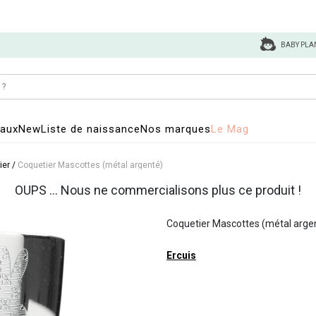
BABY PLA
eaux
New
Liste de naissance
Nos marques
Le Mag
ier
/
Coquetier Mascottes (métal argenté)
OUPS ... Nous ne commercialisons plus ce produit !
Coquetier Mascottes (métal arge
Ercuis