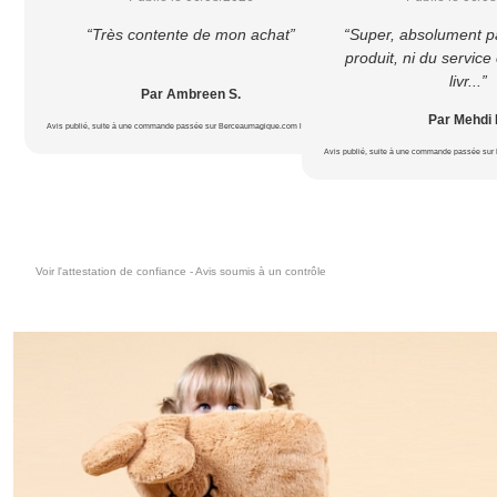
“Très contente de mon achat”
“Super, absolument p
produit, ni du service c
livr...”
Par Ambreen S.
Par Mehdi 
Avis publié, suite à une commande passée sur Berceaumagique.com le 18/07/2026
Avis publié, suite à une commande passée sur
Voir l'attestation de confiance - Avis soumis à un contrôle