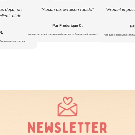
as déçu, ni du
“Aucun pb, livraison rapide”
“Produit impecc
lient, ni de la
Par Frederique C.
Par
R.
Avis publié, suite à une commande passée sur Berceaumagique.com le 20/07/2026
Avis publié, suite à une comm
 Berceaumagique.com le 24/07/2026