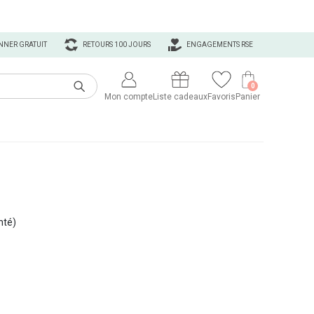
NNER GRATUIT
RETOURS 100 JOURS
ENGAGEMENTS RSE
0
Mon compte
Liste cadeaux
Favoris
Panier
nté)