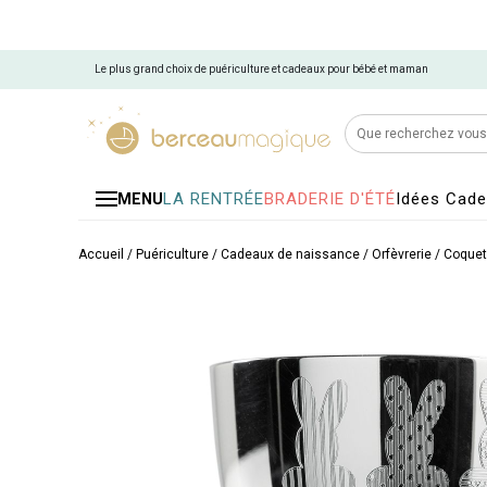
Le plus grand choix de puériculture et cadeaux pour bébé et maman
LA RENTRÉE
BRADERIE D'ÉTÉ
Idées Cad
MENU
Accueil
/
Puériculture
/
Cadeaux de naissance
/
Orfèvrerie
/
Coquet