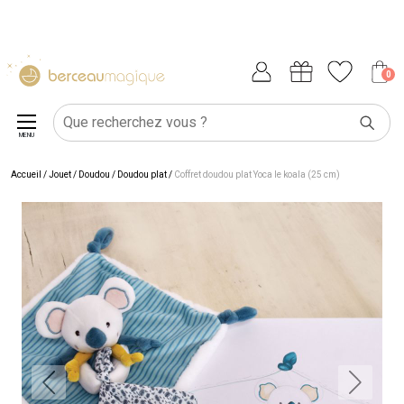
0
MENU
Accueil
/
Jouet
/
Doudou
/
Doudou plat
/
Coffret doudou plat Yoca le koala (25 cm)