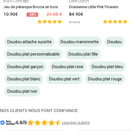
Kid's Concept
Little Dutch
Jeu de pétanque Boccia en bois
Draisienne Little Pink Flowers
10.90€
21.00 €
84.90€
-48%
En stock
Doudou attache sucette
Doudou marionnette
Doudou
Doudou plat personnalisable
Doudou plat fille
Doudou plat garçon
Doudou plat rose
Doudou plat bleu
Doudou plat blanc
Doudou plat vert
Doudou plat rouge
Doudou plat noir
NOS CLIENTS NOUS FONT CONFIANCE
4.6/5
1418 AVIS CLIENTS