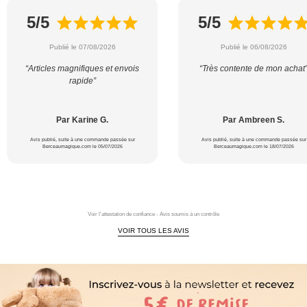
5/5
5/5
Publié le 07/08/2026
Publié le 06/08/2026
“Articles magnifiques et envois
“Très contente de mon achat
rapide”
Par Karine G.
Par Ambreen S.
Avis publié, suite à une commande passée sur
Avis publié, suite à une commande passée sur
Berceaumagique.com le 05/07/2026
Berceaumagique.com le 18/07/2026
Voir l'attestation de confiance - Avis soumis à un contrôle
VOIR TOUS LES AVIS