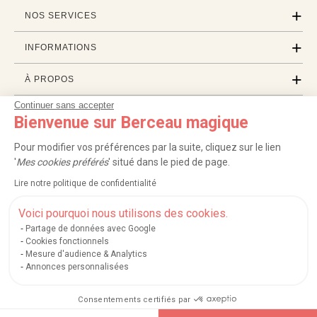
NOS SERVICES
INFORMATIONS
À PROPOS
Continuer sans accepter
PROFESSIONNELS
Bienvenue sur Berceau magique
LISTES CADEAUX
Pour modifier vos préférences par la suite, cliquez sur le lien
'
Mes cookies préférés
' situé dans le pied de page.
Lire notre politique de confidentialité
|
|
|
|
Carte cadeau
Retour 100 jours
Moyens de paiement
Zones et frais de livraison
|
|
|
|
Service après-vente
FAQ
Rappels de produits
Protection des données
Voici pourquoi nous utilisons des cookies.
|
|
Mentions légales et crédits
Conditions générales de ventes
Mes cookies
Partage de données avec Google
Cookies fonctionnels
Nos moyens de paiement sécurisés
Mesure d'audience & Analytics
Annonces personnalisées
Consentements certifiés par
Berceau magique
.
Exauceur de souhaits
© 2004-2026
Ajouter au panier