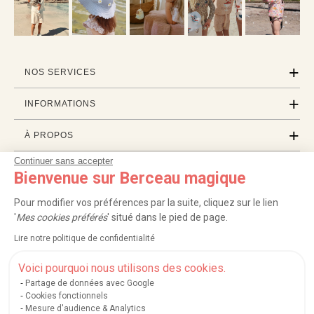
NOS SERVICES
INFORMATIONS
À PROPOS
Continuer sans accepter
PROFESSIONNELS
Bienvenue sur Berceau magique
LISTES CADEAUX
Pour modifier vos préférences par la suite, cliquez sur le lien
'
Mes cookies préférés
' situé dans le pied de page.
Lire notre politique de confidentialité
|
|
|
|
Carte cadeau
Retour 100 jours
Moyens de paiement
Zones et frais de livraison
|
|
|
|
Service après-vente
FAQ
Rappels de produits
Protection des données
Voici pourquoi nous utilisons des cookies.
|
|
Mentions légales et crédits
Conditions générales de ventes
Mes cookies
Partage de données avec Google
Cookies fonctionnels
Nos moyens de paiement sécurisés
Mesure d'audience & Analytics