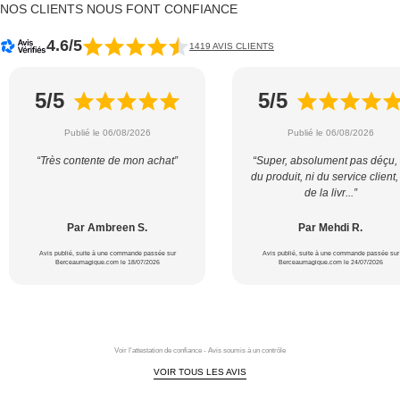
NOS CLIENTS NOUS FONT CONFIANCE
4.6/5
1419 AVIS CLIENTS
5/5
5/5
Publié le 06/08/2026
Publié le 06/08/2026
“Très contente de mon achat”
“Super, absolument pas déçu, 
du produit, ni du service client,
de la livr...”
Par Ambreen S.
Par Mehdi R.
Avis publié, suite à une commande passée sur
Avis publié, suite à une commande passée sur
Berceaumagique.com le 18/07/2026
Berceaumagique.com le 24/07/2026
Voir l'attestation de confiance - Avis soumis à un contrôle
VOIR TOUS LES AVIS