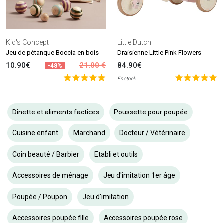
Kid's Concept
Little Dutch
Jeu de pétanque Boccia en bois
Draisienne Little Pink Flowers
10.90€
21.00 €
84.90€
-48%
En stock
Dînette et aliments factices
Poussette pour poupée
Cuisine enfant
Marchand
Docteur / Vétérinaire
Coin beauté / Barbier
Etabli et outils
Accessoires de ménage
Jeu d'imitation 1er âge
Poupée / Poupon
Jeu d'imitation
Accessoires poupée fille
Accessoires poupée rose