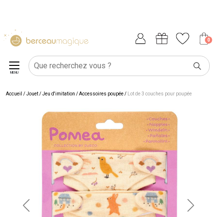
0
MENU
Accueil
/
Jouet
/
Jeu d'imitation
/
Accessoires poupée
/
Lot de 3 couches pour poupée