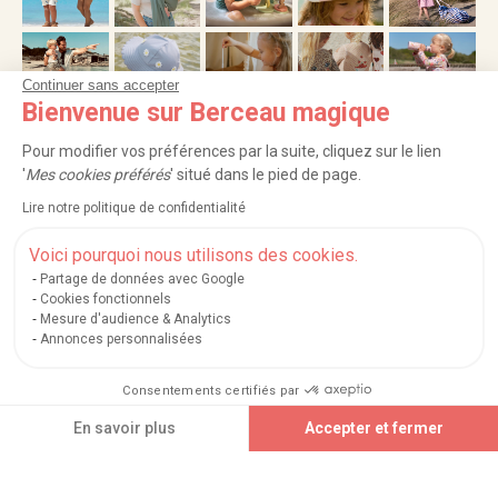
Continuer sans accepter
Bienvenue sur Berceau magique
Pour modifier vos préférences par la suite, cliquez sur le lien
'
Mes cookies préférés
' situé dans le pied de page.
NOS SERVICES
Lire notre politique de confidentialité
INFORMATIONS
Voici pourquoi nous utilisons des cookies.
À PROPOS
Partage de données avec Google
Cookies fonctionnels
Mesure d'audience & Analytics
PROFESSIONNELS
Annonces personnalisées
LISTES CADEAUX
Consentements certifiés par
Ajouter au panier
En savoir plus
Accepter et fermer
Axeptio consent
Plateforme de Gestion du Consentement : Personnalisez vos Options
|
|
|
|
Carte cadeau
Retour 100 jours
Moyens de paiement
Zones et frais de livraison
|
|
|
|
Service après-vente
FAQ
Rappels de produits
Protection des données