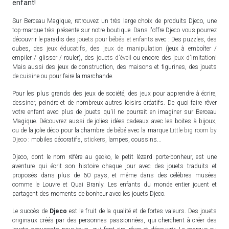
enfant!
Sur Berceau Magique, retrouvez un très large choix de produits Djeco, une
top-marque très présente sur notre boutique. Dans l'offre Djeco vous pourrez
découvrir le paradis des
jouets pour bébés et enfants
avec : Des puzzles, des
cubes, des
jeux éducatifs
, des
jeux de manipulation
(jeux à emboîter /
empiler / glisser / rouler), des
jouets d'éveil
ou encore des
jeux d'imitation
!
Mais aussi des jeux de construction, des maisons et figurines, des jouets
de cuisine ou pour faire la marchande.
Pour les plus grands des jeux de société, des jeux pour apprendre à écrire,
dessiner, peindre et de nombreux autres loisirs créatifs. De quoi faire rêver
votre enfant avec plus de jouets qu'il ne pourrait en imaginer sur Berceau
Magique. Découvrez aussi de jolies idées cadeaux avec les boites à bijoux,
ou de la jolie déco pour la chambre de bébé avec la marque
Little big room by
Djeco
: mobiles décoratifs,
stickers
, lampes, coussins...
Djeco, dont le nom réfère au gecko, le petit lézard porte-bonheur, est une
aventure qui écrit son histoire chaque jour avec des jouets traduits et
proposés dans plus de 60 pays, et même dans des célèbres musées
comme le Louvre et Quai Branly. Les enfants du monde entier jouent et
partagent des moments de bonheur avec les jouets Djeco.
Le succès de
Djeco
est le fruit de la qualité et de fortes valeurs. Des jouets
originaux créés par des personnes passionnées, qui cherchent à créer des