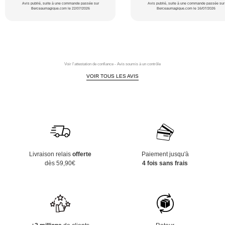
Avis publié, suite à une commande passée sur
Avis publié, suite à une commande passée sur
Berceaumagique.com le 22/07/2026
Berceaumagique.com le 16/07/2026
Voir l'attestation de confiance - Avis soumis à un contrôle
VOIR TOUS LES AVIS
Livraison relais
offerte
Paiement jusqu'à
dès 59,90€
4 fois sans frais