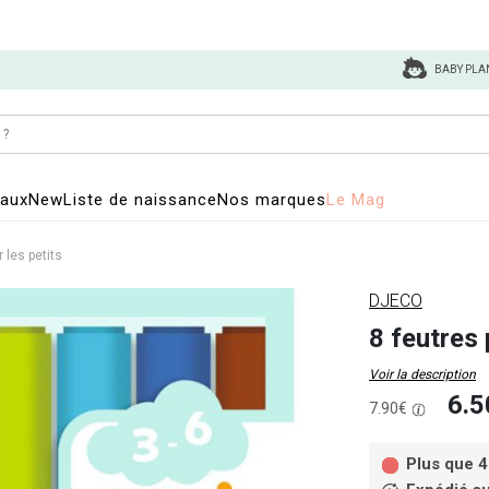
BABY PLA
eaux
New
Liste de naissance
Nos marques
Le Mag
 les petits
DJECO
8 feutres 
Voir la description
6.5
7.90€
Plus que 4