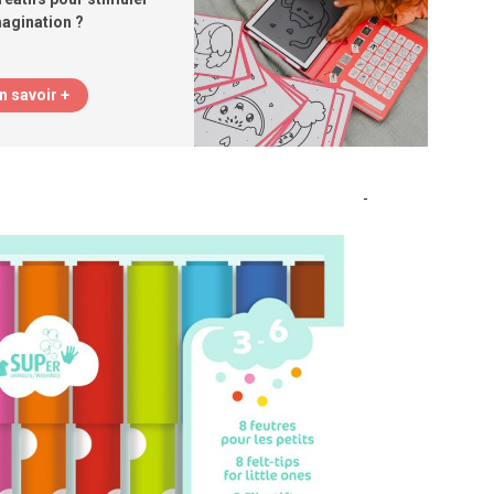
magination ?
n savoir +
-