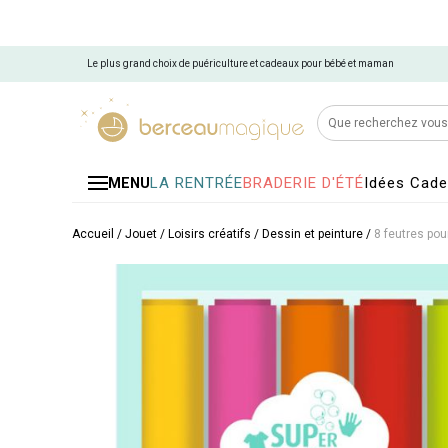
Le plus grand choix de puériculture et cadeaux pour bébé et maman
LA RENTRÉE
BRADERIE D'ÉTÉ
Idées Cad
MENU
Accueil
/
Jouet
/
Loisirs créatifs
/
Dessin et peinture
/
8 feutres pour