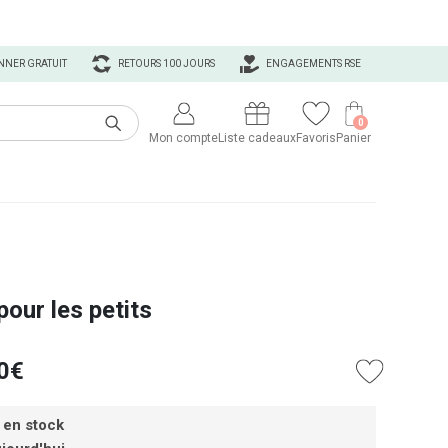
NNER GRATUIT
RETOURS 100 JOURS
ENGAGEMENTS RSE
0
Mon compte
Liste cadeaux
Favoris
Panier
pour les petits
0€
 en stock