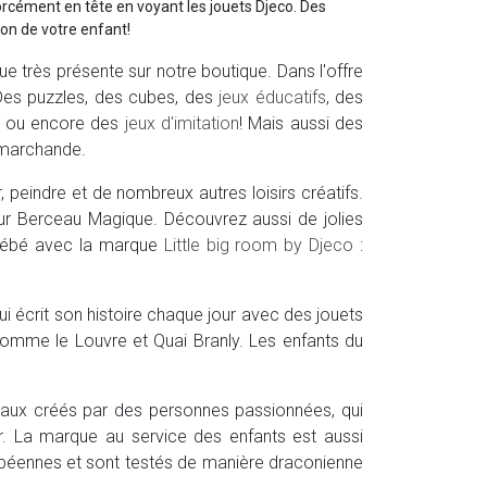
orcément en tête en voyant les jouets Djeco. Des
tion de votre enfant!
e très présente sur notre boutique. Dans l'offre
Des puzzles, des cubes, des
jeux éducatifs
, des
ou encore des
jeux d'imitation
! Mais aussi des
a marchande.
 peindre et de nombreux autres loisirs créatifs.
 sur Berceau Magique. Découvrez aussi de jolies
 bébé avec la marque
Little big room by Djeco
:
ui écrit son histoire chaque jour avec des jouets
omme le Louvre et Quai Branly. Les enfants du
iginaux créés par des personnes passionnées, qui
ir. La marque au service des enfants est aussi
ropéennes et sont testés de manière draconienne