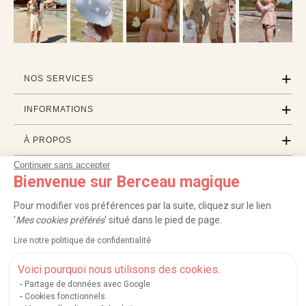
NOS SERVICES
INFORMATIONS
À PROPOS
Continuer sans accepter
PROFESSIONNELS
Bienvenue sur Berceau magique
LISTES CADEAUX
Pour modifier vos préférences par la suite, cliquez sur le lien
'
Mes cookies préférés
' situé dans le pied de page.
Lire notre politique de confidentialité
|
|
|
|
Carte cadeau
Retour 100 jours
Moyens de paiement
Zones et frais de livraison
|
|
|
|
Service après-vente
FAQ
Rappels de produits
Protection des données
Voici pourquoi nous utilisons des cookies.
|
|
Mentions légales et crédits
Conditions générales de ventes
Mes cookies
Partage de données avec Google
Cookies fonctionnels
Nos moyens de paiement sécurisés