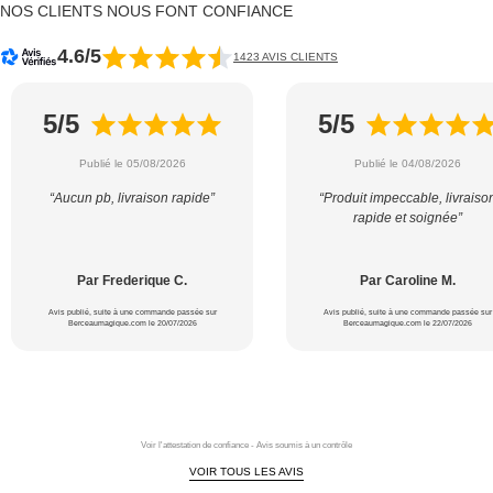
NOS CLIENTS NOUS FONT CONFIANCE
4.6/5
1423 AVIS CLIENTS
5/5
5/5
Publié le 05/08/2026
Publié le 04/08/2026
“Aucun pb, livraison rapide”
“Produit impeccable, livraiso
rapide et soignée”
Par Frederique C.
Par Caroline M.
Avis publié, suite à une commande passée sur
Avis publié, suite à une commande passée sur
Berceaumagique.com le 20/07/2026
Berceaumagique.com le 22/07/2026
Voir l'attestation de confiance - Avis soumis à un contrôle
VOIR TOUS LES AVIS