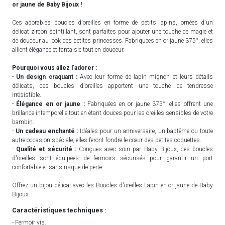
or jaune de Baby Bijoux !
Ces adorables boucles d'oreilles en forme de petits lapins, ornées d'un
délicat zircon scintillant, sont parfaites pour ajouter une touche de magie et
de douceur au look des petites princesses. Fabriquées en or jaune 375°, elles
allient élégance et fantaisie tout en douceur.
Pourquoi vous allez l'adorer :
-
Un design craquant :
Avec leur forme de lapin mignon et leurs détails
délicats, ces boucles d'oreilles apportent une touche de tendresse
irrésistible.
-
Élégance en or jaune :
Fabriquées en or jaune 375°, elles offrent une
brillance intemporelle tout en étant douces pour les oreilles sensibles de votre
bambin.
-
Un cadeau enchanté :
Idéales pour un anniversaire, un baptême ou toute
autre occasion spéciale, elles feront fondre le cœur des petites coquettes.
-
Qualité et sécurité :
Conçues avec soin par Baby Bijoux, ces boucles
d'oreilles sont équipées de fermoirs sécurisés pour garantir un port
confortable et sans risque de perte.
Offrez un bijou délicat avec les Boucles d'oreilles Lapin en or jaune de Baby
Bijoux.
Caractéristiques techniques :
- Fermoir vis.