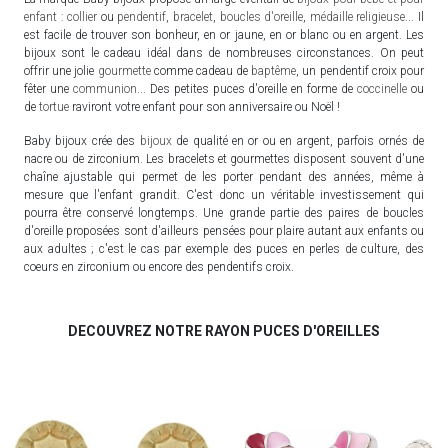
enfant
:
collier
ou
pendentif
,
bracelet
,
boucles d'oreille
,
médaille religieuse
... Il
est facile de trouver son bonheur, en or jaune, en or blanc ou en argent. Les
bijoux sont le cadeau idéal dans de nombreuses circonstances. On peut
offrir une jolie
gourmette
comme cadeau de
baptême
, un pendentif croix pour
fêter une
communion
... Des petites puces d'oreille en forme de
coccinelle
ou
de
tortue
raviront votre enfant pour son anniversaire ou Noël !
Baby bijoux crée des
bijoux
de qualité en or ou en argent, parfois ornés de
nacre ou de zirconium. Les bracelets et gourmettes disposent souvent d'une
chaîne ajustable qui permet de les porter pendant des années, même à
mesure que l'enfant grandit. C'est donc un véritable investissement qui
pourra être conservé longtemps. Une grande partie des paires de boucles
d'oreille proposées sont d'ailleurs pensées pour plaire autant aux enfants ou
aux adultes ; c'est le cas par exemple des puces en perles de culture, des
coeurs en zirconium ou encore des pendentifs croix.
DECOUVREZ NOTRE RAYON PUCES D'OREILLES