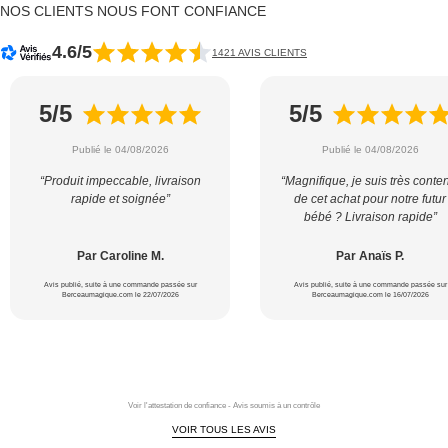
NOS CLIENTS NOUS FONT CONFIANCE
4.6/5
1421 AVIS CLIENTS
5/5
5/5
Publié le 04/08/2026
Publié le 04/08/2026
“Produit impeccable, livraison
“Magnifique, je suis très conte
rapide et soignée”
de cet achat pour notre futur
bébé ? Livraison rapide”
Par Caroline M.
Par Anaïs P.
Avis publié, suite à une commande passée sur
Avis publié, suite à une commande passée sur
Berceaumagique.com le 22/07/2026
Berceaumagique.com le 16/07/2026
Voir l'attestation de confiance - Avis soumis à un contrôle
VOIR TOUS LES AVIS