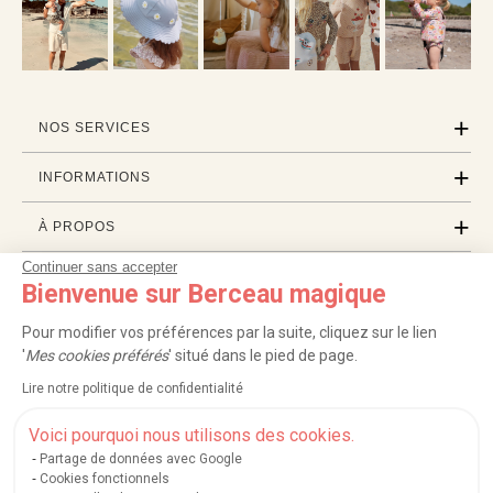
NOS SERVICES
INFORMATIONS
À PROPOS
Continuer sans accepter
PROFESSIONNELS
Bienvenue sur Berceau magique
LISTES CADEAUX
Pour modifier vos préférences par la suite, cliquez sur le lien
'
Mes cookies préférés
' situé dans le pied de page.
Lire notre politique de confidentialité
|
|
|
|
Carte cadeau
Retour 100 jours
Moyens de paiement
Zones et frais de livraison
|
|
|
|
Service après-vente
FAQ
Rappels de produits
Protection des données
Voici pourquoi nous utilisons des cookies.
|
|
Mentions légales et crédits
Conditions générales de ventes
Mes cookies
Partage de données avec Google
Cookies fonctionnels
Nos moyens de paiement sécurisés