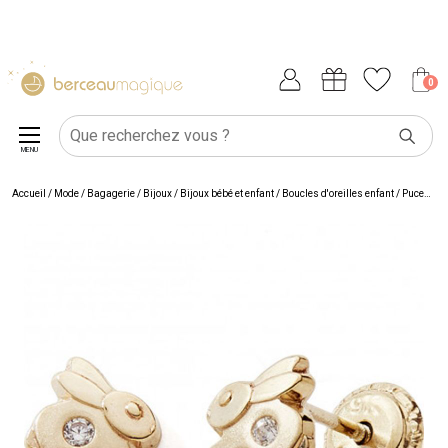
0
MENU
Accueil
/
Mode / Bagagerie
/
Bijoux
/
Bijoux bébé et enfant
/
Boucles d'oreilles enfant
/
Puces d'oreilles