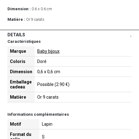
Dimension :
0.6 x 0.6 cm
Matière :
Or 9 carats
DETAILS
-
Caractéristiques
Marque
Baby bijoux
Coloris
Doré
Dimension
0,6 x 0,6 cm
Emballage
Possible (2.90 €)
cadeau
Matière
Or 9 carats
Informations complémentaires
Motif
Lapin
Format du
S