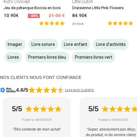
Kid's Concept
Little Dutch
Jeu de pétanque Boccia en bois
Draisienne Little Pink Flowers
10.90€
21.00 €
84.90€
-48%
En stock
Imagier
Livre sonore
Livre enfant
Livre d'activités
Livres
Premiers livres bleu
Premiers livres vert
NOS CLIENTS NOUS FONT CONFIANCE
4.6/5
1419 AVIS CLIENTS
5/5
5/5
Publié le 06/08/2026
Publié le 06/08/2026
“Très contente de mon achat”
“Super, absolument pas déçu, 
du produit, ni du service client,